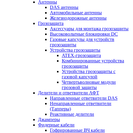
Антенны
DAS антенны
Автомобильные антенны
Железнодорожные антенны
Грозозащита
Аксессуары для монтажа грозозащиты
Высоковольтные блокировки DC
Газовые капсулы для устройств
грозозащиты
Устройства грозозащиты
ATEX-грозозащита
Комбинированные устройства
грозозащиты
Устройства грозозащиты с
газовой капсулой
Четвертьволновые модули
грозовой защиты
Делители и ответвители АФТ
Направленные ответвители DAS
Ненаправленные ответвители
(Тапперы)
Реактивные делители
Джамперы
Фидерные кабели
Гофрированные ВЧ кабели