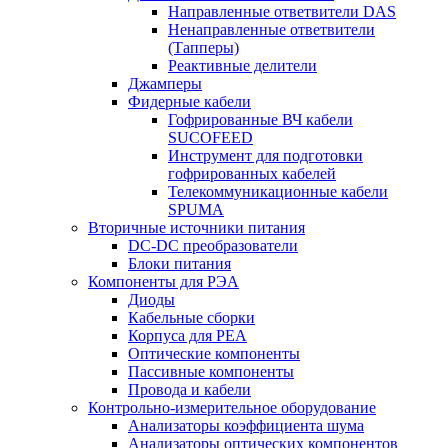
Направленные ответвители DAS
Ненаправленные ответвители
(Тапперы)
Реактивные делители
Джамперы
Фидерные кабели
Гофрированные ВЧ кабели
SUCOFEED
Инструмент для подготовки
гофрированных кабелей
Телекоммуникационные кабели
SPUMA
Вторичные источники питания
DC-DC преобразователи
Блоки питания
Компоненты для РЭА
Диоды
Кабельные сборки
Корпуса для РЕА
Оптические компоненты
Пассивные компоненты
Провода и кабели
Контрольно-измерительное оборудование
Анализаторы коэффициента шума
Анализаторы оптических компонентов