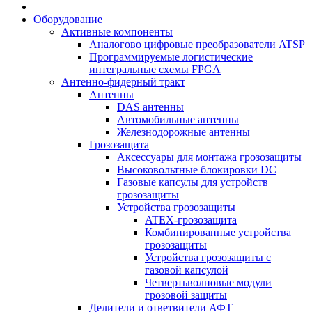
Оборудование
Активные компоненты
Аналогово цифровые преобразователи ATSP
Программируемые логистические
интегральные схемы FPGA
Антенно-фидерный тракт
Антенны
DAS антенны
Автомобильные антенны
Железнодорожные антенны
Грозозащита
Аксессуары для монтажа грозозащиты
Высоковольтные блокировки DC
Газовые капсулы для устройств
грозозащиты
Устройства грозозащиты
ATEX-грозозащита
Комбинированные устройства
грозозащиты
Устройства грозозащиты с
газовой капсулой
Четвертьволновые модули
грозовой защиты
Делители и ответвители АФТ