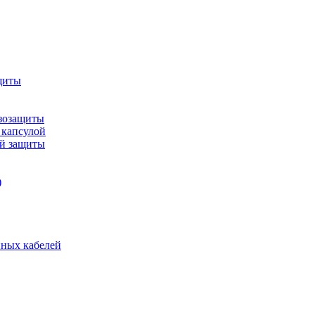
щиты
зозащиты
 капсулой
ой защиты
)
нных кабелей