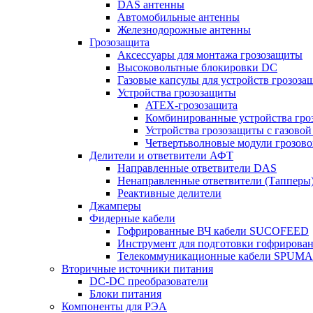
DAS антенны
Автомобильные антенны
Железнодорожные антенны
Грозозащита
Аксессуары для монтажа грозозащиты
Высоковольтные блокировки DC
Газовые капсулы для устройств грозоза
Устройства грозозащиты
ATEX-грозозащита
Комбинированные устройства гро
Устройства грозозащиты с газовой
Четвертьволновые модули грозов
Делители и ответвители АФТ
Направленные ответвители DAS
Ненаправленные ответвители (Тапперы
Реактивные делители
Джамперы
Фидерные кабели
Гофрированные ВЧ кабели SUCOFEED
Инструмент для подготовки гофрирова
Телекоммуникационные кабели SPUMA
Вторичные источники питания
DC-DC преобразователи
Блоки питания
Компоненты для РЭА