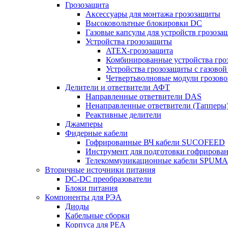
Грозозащита
Аксессуары для монтажа грозозащиты
Высоковольтные блокировки DC
Газовые капсулы для устройств грозоза
Устройства грозозащиты
ATEX-грозозащита
Комбинированные устройства гро
Устройства грозозащиты с газовой
Четвертьволновые модули грозов
Делители и ответвители АФТ
Направленные ответвители DAS
Ненаправленные ответвители (Тапперы
Реактивные делители
Джамперы
Фидерные кабели
Гофрированные ВЧ кабели SUCOFEED
Инструмент для подготовки гофрирова
Телекоммуникационные кабели SPUMA
Вторичные источники питания
DC-DC преобразователи
Блоки питания
Компоненты для РЭА
Диоды
Кабельные сборки
Корпуса для РЕА