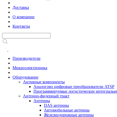
Доставка
О компании
Контакты
Производители
Микроэлектроника
Оборудование
Активные компоненты
Аналогово цифровые преобразователи ATSP
Программируемые логистические интеграль
Антенно-фидерный тракт
Антенны
DAS антенны
Автомобильные антенны
Железнодорожные антенны