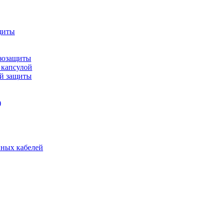
щиты
зозащиты
 капсулой
ой защиты
)
нных кабелей