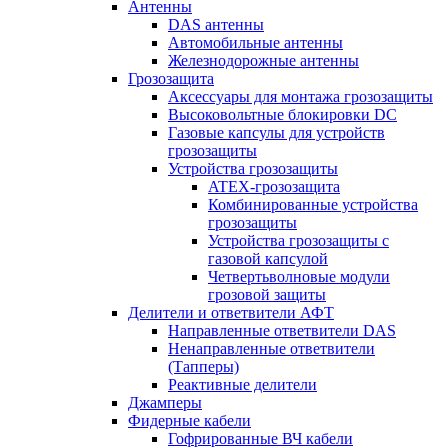
Антенны
DAS антенны
Автомобильные антенны
Железнодорожные антенны
Грозозащита
Аксессуары для монтажа грозозащиты
Высоковольтные блокировки DC
Газовые капсулы для устройств
грозозащиты
Устройства грозозащиты
ATEX-грозозащита
Комбинированные устройства
грозозащиты
Устройства грозозащиты с
газовой капсулой
Четвертьволновые модули
грозовой защиты
Делители и ответвители АФТ
Направленные ответвители DAS
Ненаправленные ответвители
(Тапперы)
Реактивные делители
Джамперы
Фидерные кабели
Гофрированные ВЧ кабели