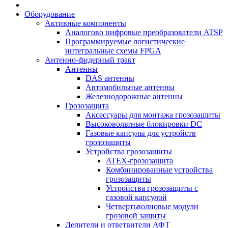
Оборудование
Активные компоненты
Аналогово цифровые преобразователи ATSP
Программируемые логистические
интегральные схемы FPGA
Антенно-фидерный тракт
Антенны
DAS антенны
Автомобильные антенны
Железнодорожные антенны
Грозозащита
Аксессуары для монтажа грозозащиты
Высоковольтные блокировки DC
Газовые капсулы для устройств
грозозащиты
Устройства грозозащиты
ATEX-грозозащита
Комбинированные устройства
грозозащиты
Устройства грозозащиты с
газовой капсулой
Четвертьволновые модули
грозовой защиты
Делители и ответвители АФТ