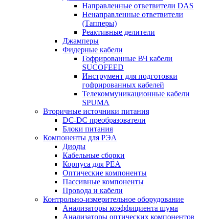
Направленные ответвители DAS
Ненаправленные ответвители
(Тапперы)
Реактивные делители
Джамперы
Фидерные кабели
Гофрированные ВЧ кабели
SUCOFEED
Инструмент для подготовки
гофрированных кабелей
Телекоммуникационные кабели
SPUMA
Вторичные источники питания
DC-DC преобразователи
Блоки питания
Компоненты для РЭА
Диоды
Кабельные сборки
Корпуса для РЕА
Оптические компоненты
Пассивные компоненты
Провода и кабели
Контрольно-измерительное оборудование
Анализаторы коэффициента шума
Анализаторы оптических компонентов