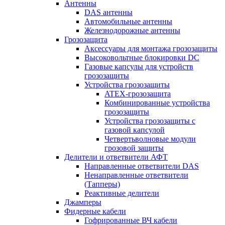
Антенны
DAS антенны
Автомобильные антенны
Железнодорожные антенны
Грозозащита
Аксессуары для монтажа грозозащиты
Высоковольтные блокировки DC
Газовые капсулы для устройств
грозозащиты
Устройства грозозащиты
ATEX-грозозащита
Комбинированные устройства
грозозащиты
Устройства грозозащиты с
газовой капсулой
Четвертьволновые модули
грозовой защиты
Делители и ответвители АФТ
Направленные ответвители DAS
Ненаправленные ответвители
(Тапперы)
Реактивные делители
Джамперы
Фидерные кабели
Гофрированные ВЧ кабели