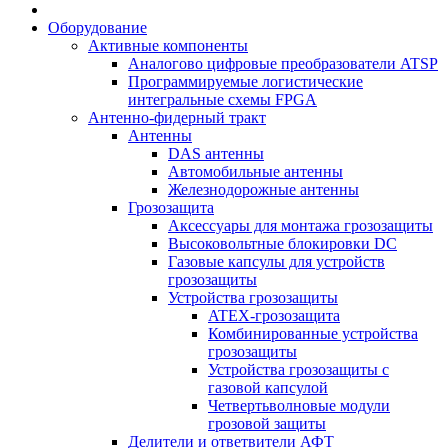
Оборудование
Активные компоненты
Аналогово цифровые преобразователи ATSP
Программируемые логистические
интегральные схемы FPGA
Антенно-фидерный тракт
Антенны
DAS антенны
Автомобильные антенны
Железнодорожные антенны
Грозозащита
Аксессуары для монтажа грозозащиты
Высоковольтные блокировки DC
Газовые капсулы для устройств
грозозащиты
Устройства грозозащиты
ATEX-грозозащита
Комбинированные устройства
грозозащиты
Устройства грозозащиты с
газовой капсулой
Четвертьволновые модули
грозовой защиты
Делители и ответвители АФТ