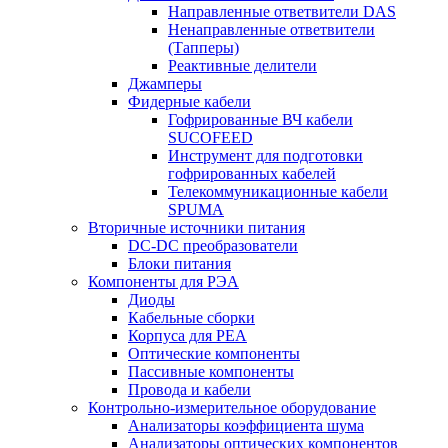
Направленные ответвители DAS
Ненаправленные ответвители
(Тапперы)
Реактивные делители
Джамперы
Фидерные кабели
Гофрированные ВЧ кабели
SUCOFEED
Инструмент для подготовки
гофрированных кабелей
Телекоммуникационные кабели
SPUMA
Вторичные источники питания
DC-DC преобразователи
Блоки питания
Компоненты для РЭА
Диоды
Кабельные сборки
Корпуса для РЕА
Оптические компоненты
Пассивные компоненты
Провода и кабели
Контрольно-измерительное оборудование
Анализаторы коэффициента шума
Анализаторы оптических компонентов