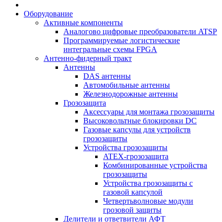
Оборудование
Активные компоненты
Аналогово цифровые преобразователи ATSP
Программируемые логистические
интегральные схемы FPGA
Антенно-фидерный тракт
Антенны
DAS антенны
Автомобильные антенны
Железнодорожные антенны
Грозозащита
Аксессуары для монтажа грозозащиты
Высоковольтные блокировки DC
Газовые капсулы для устройств
грозозащиты
Устройства грозозащиты
ATEX-грозозащита
Комбинированные устройства
грозозащиты
Устройства грозозащиты с
газовой капсулой
Четвертьволновые модули
грозовой защиты
Делители и ответвители АФТ