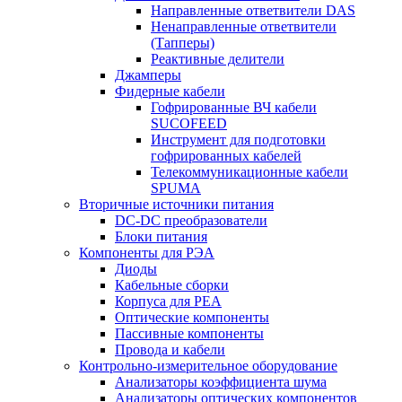
Направленные ответвители DAS
Ненаправленные ответвители
(Тапперы)
Реактивные делители
Джамперы
Фидерные кабели
Гофрированные ВЧ кабели
SUCOFEED
Инструмент для подготовки
гофрированных кабелей
Телекоммуникационные кабели
SPUMA
Вторичные источники питания
DC-DC преобразователи
Блоки питания
Компоненты для РЭА
Диоды
Кабельные сборки
Корпуса для РЕА
Оптические компоненты
Пассивные компоненты
Провода и кабели
Контрольно-измерительное оборудование
Анализаторы коэффициента шума
Анализаторы оптических компонентов