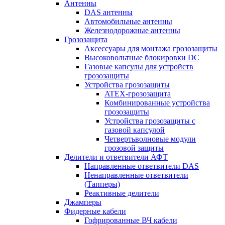
Антенны
DAS антенны
Автомобильные антенны
Железнодорожные антенны
Грозозащита
Аксессуары для монтажа грозозащиты
Высоковольтные блокировки DC
Газовые капсулы для устройств
грозозащиты
Устройства грозозащиты
ATEX-грозозащита
Комбинированные устройства
грозозащиты
Устройства грозозащиты с
газовой капсулой
Четвертьволновые модули
грозовой защиты
Делители и ответвители АФТ
Направленные ответвители DAS
Ненаправленные ответвители
(Тапперы)
Реактивные делители
Джамперы
Фидерные кабели
Гофрированные ВЧ кабели