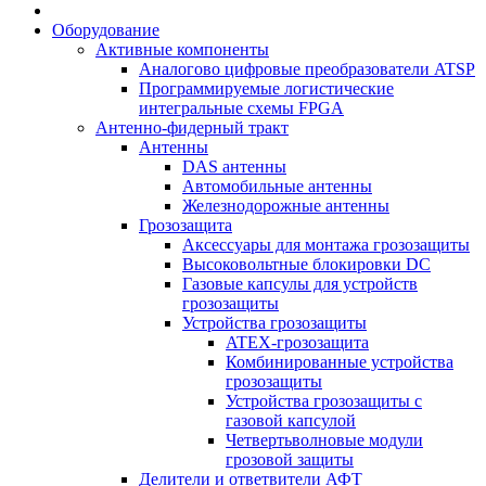
Оборудование
Активные компоненты
Аналогово цифровые преобразователи ATSP
Программируемые логистические
интегральные схемы FPGA
Антенно-фидерный тракт
Антенны
DAS антенны
Автомобильные антенны
Железнодорожные антенны
Грозозащита
Аксессуары для монтажа грозозащиты
Высоковольтные блокировки DC
Газовые капсулы для устройств
грозозащиты
Устройства грозозащиты
ATEX-грозозащита
Комбинированные устройства
грозозащиты
Устройства грозозащиты с
газовой капсулой
Четвертьволновые модули
грозовой защиты
Делители и ответвители АФТ