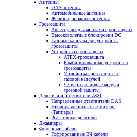
Антенны
DAS антенны
Автомобильные антенны
Железнодорожные антенны
Грозозащита
Аксессуары для монтажа грозозащиты
Высоковольтные блокировки DC
Газовые капсулы для устройств
грозозащиты
Устройства грозозащиты
ATEX-грозозащита
Комбинированные устройства
грозозащиты
Устройства грозозащиты с
газовой капсулой
Четвертьволновые модули
грозовой защиты
Делители и ответвители АФТ
Направленные ответвители DAS
Ненаправленные ответвители
(Тапперы)
Реактивные делители
Джамперы
Фидерные кабели
Гофрированные ВЧ кабели