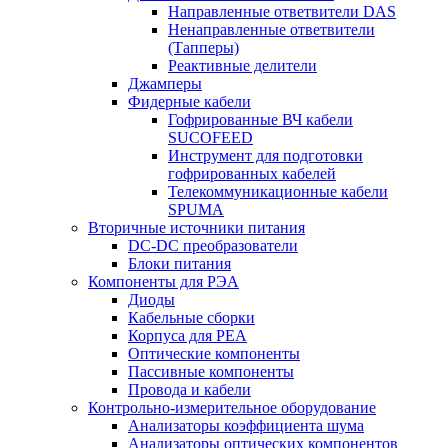
Направленные ответвители DAS
Ненаправленные ответвители
(Тапперы)
Реактивные делители
Джамперы
Фидерные кабели
Гофрированные ВЧ кабели
SUCOFEED
Инструмент для подготовки
гофрированных кабелей
Телекоммуникационные кабели
SPUMA
Вторичные источники питания
DC-DC преобразователи
Блоки питания
Компоненты для РЭА
Диоды
Кабельные сборки
Корпуса для РЕА
Оптические компоненты
Пассивные компоненты
Провода и кабели
Контрольно-измерительное оборудование
Анализаторы коэффициента шума
Анализаторы оптических компонентов