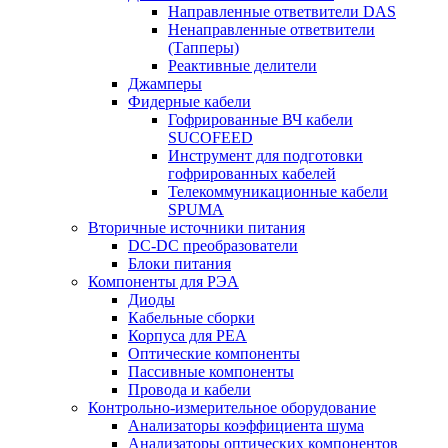
Направленные ответвители DAS
Ненаправленные ответвители
(Тапперы)
Реактивные делители
Джамперы
Фидерные кабели
Гофрированные ВЧ кабели
SUCOFEED
Инструмент для подготовки
гофрированных кабелей
Телекоммуникационные кабели
SPUMA
Вторичные источники питания
DC-DC преобразователи
Блоки питания
Компоненты для РЭА
Диоды
Кабельные сборки
Корпуса для РЕА
Оптические компоненты
Пассивные компоненты
Провода и кабели
Контрольно-измерительное оборудование
Анализаторы коэффициента шума
Анализаторы оптических компонентов