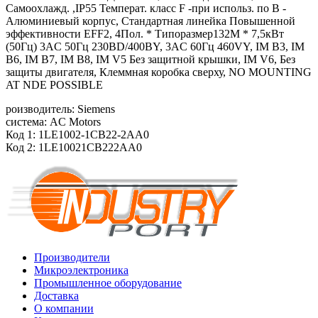
Самоохлажд. ,IP55 Температ. класс F -при использ. по B -
Алюминиевый корпус, Стандартная линейка Повышенной
эффективности EFF2, 4Пол. * Типоразмер132M * 7,5кВт
(50Гц) 3AC 50Гц 230ВD/400ВY, 3AC 60Гц 460VY, IM B3, IM
B6, IM B7, IM B8, IM V5 Без защитной крышки, IM V6, Без
защиты двигателя, Клеммная коробка сверху, NO MOUNTING
AT NDE POSSIBLE
роизводитель: Siemens
система: AC Motors
Код 1: 1LE1002-1CB22-2AA0
Код 2: 1LE10021CB222AA0
Производители
Микроэлектроника
Промышленное оборудование
Доставка
О компании