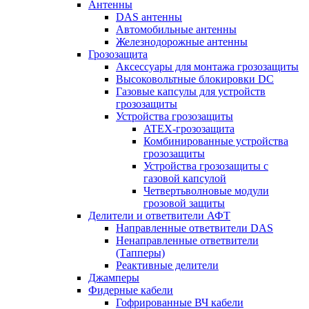
Антенны
DAS антенны
Автомобильные антенны
Железнодорожные антенны
Грозозащита
Аксессуары для монтажа грозозащиты
Высоковольтные блокировки DC
Газовые капсулы для устройств
грозозащиты
Устройства грозозащиты
ATEX-грозозащита
Комбинированные устройства
грозозащиты
Устройства грозозащиты с
газовой капсулой
Четвертьволновые модули
грозовой защиты
Делители и ответвители АФТ
Направленные ответвители DAS
Ненаправленные ответвители
(Тапперы)
Реактивные делители
Джамперы
Фидерные кабели
Гофрированные ВЧ кабели