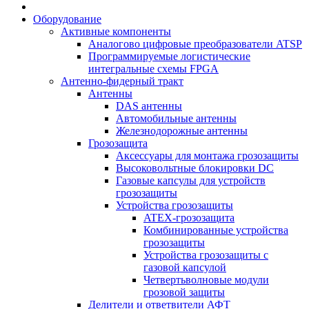
Оборудование
Активные компоненты
Аналогово цифровые преобразователи ATSP
Программируемые логистические
интегральные схемы FPGA
Антенно-фидерный тракт
Антенны
DAS антенны
Автомобильные антенны
Железнодорожные антенны
Грозозащита
Аксессуары для монтажа грозозащиты
Высоковольтные блокировки DC
Газовые капсулы для устройств
грозозащиты
Устройства грозозащиты
ATEX-грозозащита
Комбинированные устройства
грозозащиты
Устройства грозозащиты с
газовой капсулой
Четвертьволновые модули
грозовой защиты
Делители и ответвители АФТ