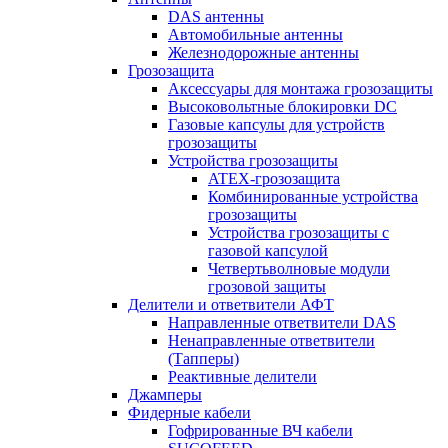
DAS антенны
Автомобильные антенны
Железнодорожные антенны
Грозозащита
Аксессуары для монтажа грозозащиты
Высоковольтные блокировки DC
Газовые капсулы для устройств
грозозащиты
Устройства грозозащиты
ATEX-грозозащита
Комбинированные устройства
грозозащиты
Устройства грозозащиты с
газовой капсулой
Четвертьволновые модули
грозовой защиты
Делители и ответвители АФТ
Направленные ответвители DAS
Ненаправленные ответвители
(Тапперы)
Реактивные делители
Джамперы
Фидерные кабели
Гофрированные ВЧ кабели