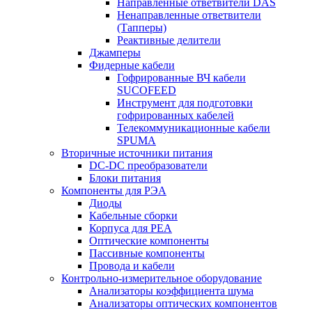
Направленные ответвители DAS
Ненаправленные ответвители
(Тапперы)
Реактивные делители
Джамперы
Фидерные кабели
Гофрированные ВЧ кабели
SUCOFEED
Инструмент для подготовки
гофрированных кабелей
Телекоммуникационные кабели
SPUMA
Вторичные источники питания
DC-DC преобразователи
Блоки питания
Компоненты для РЭА
Диоды
Кабельные сборки
Корпуса для РЕА
Оптические компоненты
Пассивные компоненты
Провода и кабели
Контрольно-измерительное оборудование
Анализаторы коэффициента шума
Анализаторы оптических компонентов