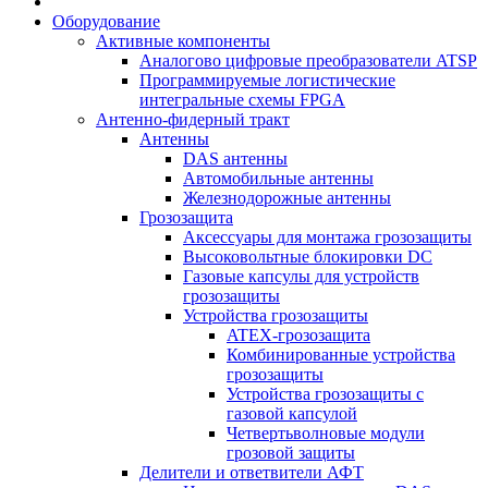
Оборудование
Активные компоненты
Аналогово цифровые преобразователи ATSP
Программируемые логистические
интегральные схемы FPGA
Антенно-фидерный тракт
Антенны
DAS антенны
Автомобильные антенны
Железнодорожные антенны
Грозозащита
Аксессуары для монтажа грозозащиты
Высоковольтные блокировки DC
Газовые капсулы для устройств
грозозащиты
Устройства грозозащиты
ATEX-грозозащита
Комбинированные устройства
грозозащиты
Устройства грозозащиты с
газовой капсулой
Четвертьволновые модули
грозовой защиты
Делители и ответвители АФТ