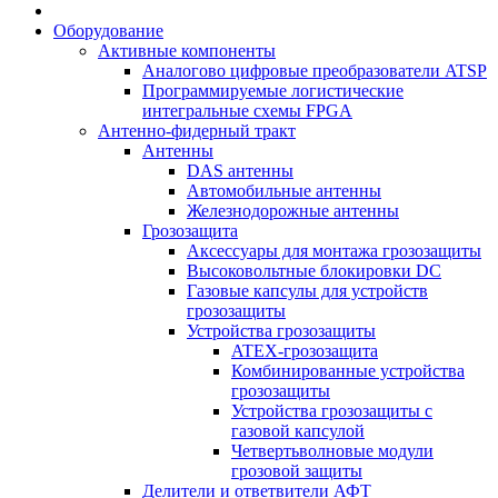
Оборудование
Активные компоненты
Аналогово цифровые преобразователи ATSP
Программируемые логистические
интегральные схемы FPGA
Антенно-фидерный тракт
Антенны
DAS антенны
Автомобильные антенны
Железнодорожные антенны
Грозозащита
Аксессуары для монтажа грозозащиты
Высоковольтные блокировки DC
Газовые капсулы для устройств
грозозащиты
Устройства грозозащиты
ATEX-грозозащита
Комбинированные устройства
грозозащиты
Устройства грозозащиты с
газовой капсулой
Четвертьволновые модули
грозовой защиты
Делители и ответвители АФТ