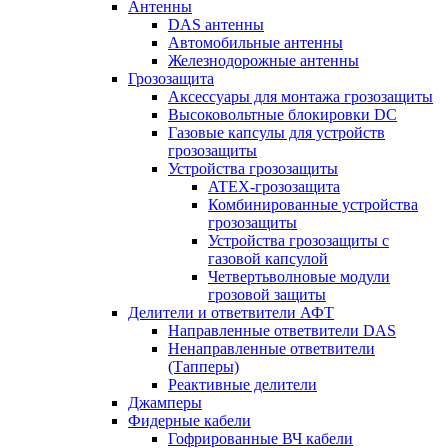
Антенны
DAS антенны
Автомобильные антенны
Железнодорожные антенны
Грозозащита
Аксессуары для монтажа грозозащиты
Высоковольтные блокировки DC
Газовые капсулы для устройств
грозозащиты
Устройства грозозащиты
ATEX-грозозащита
Комбинированные устройства
грозозащиты
Устройства грозозащиты с
газовой капсулой
Четвертьволновые модули
грозовой защиты
Делители и ответвители АФТ
Направленные ответвители DAS
Ненаправленные ответвители
(Тапперы)
Реактивные делители
Джамперы
Фидерные кабели
Гофрированные ВЧ кабели