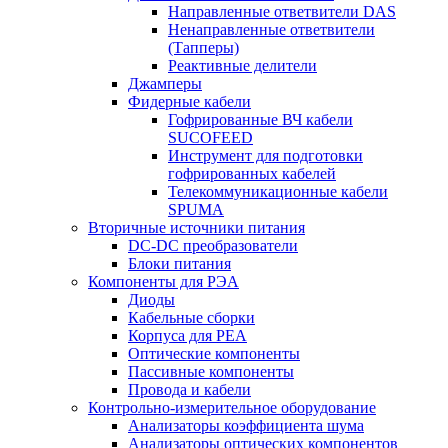
Направленные ответвители DAS
Ненаправленные ответвители
(Тапперы)
Реактивные делители
Джамперы
Фидерные кабели
Гофрированные ВЧ кабели
SUCOFEED
Инструмент для подготовки
гофрированных кабелей
Телекоммуникационные кабели
SPUMA
Вторичные источники питания
DC-DC преобразователи
Блоки питания
Компоненты для РЭА
Диоды
Кабельные сборки
Корпуса для РЕА
Оптические компоненты
Пассивные компоненты
Провода и кабели
Контрольно-измерительное оборудование
Анализаторы коэффициента шума
Анализаторы оптических компонентов