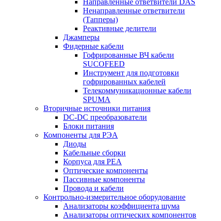
Направленные ответвители DAS
Ненаправленные ответвители
(Тапперы)
Реактивные делители
Джамперы
Фидерные кабели
Гофрированные ВЧ кабели
SUCOFEED
Инструмент для подготовки
гофрированных кабелей
Телекоммуникационные кабели
SPUMA
Вторичные источники питания
DC-DC преобразователи
Блоки питания
Компоненты для РЭА
Диоды
Кабельные сборки
Корпуса для РЕА
Оптические компоненты
Пассивные компоненты
Провода и кабели
Контрольно-измерительное оборудование
Анализаторы коэффициента шума
Анализаторы оптических компонентов