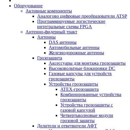
Оборудование
Активные компоненты
Аналогово цифровые преобразователи ATSP
Программируемые логистические
интегральные схемы FPGA
Антенно-фидерный тракт
Антенны
DAS антенны
Автомобильные антенны
Железнодорожные антенны
Грозозащита
Аксессуары для монтажа грозозащиты
Высоковольтные блокировки DC
Газовые капсулы для устройств
грозозащиты
Устройства грозозащиты
ATEX-грозозащита
Комбинированные устройства
грозозащиты
Устройства грозозащиты с
газовой капсулой
Четвертьволновые модули
грозовой защиты
Делители и ответвители АФТ