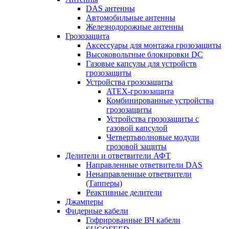
DAS антенны
Автомобильные антенны
Железнодорожные антенны
Грозозащита
Аксессуары для монтажа грозозащиты
Высоковольтные блокировки DC
Газовые капсулы для устройств
грозозащиты
Устройства грозозащиты
ATEX-грозозащита
Комбинированные устройства
грозозащиты
Устройства грозозащиты с
газовой капсулой
Четвертьволновые модули
грозовой защиты
Делители и ответвители АФТ
Направленные ответвители DAS
Ненаправленные ответвители
(Тапперы)
Реактивные делители
Джамперы
Фидерные кабели
Гофрированные ВЧ кабели