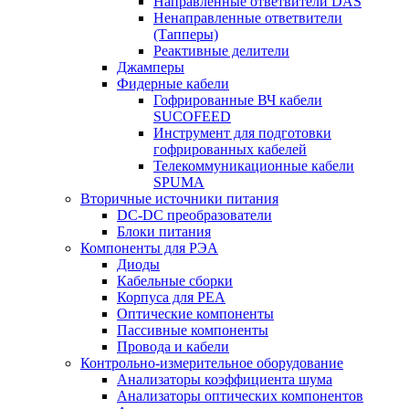
Направленные ответвители DAS
Ненаправленные ответвители
(Тапперы)
Реактивные делители
Джамперы
Фидерные кабели
Гофрированные ВЧ кабели
SUCOFEED
Инструмент для подготовки
гофрированных кабелей
Телекоммуникационные кабели
SPUMA
Вторичные источники питания
DC-DC преобразователи
Блоки питания
Компоненты для РЭА
Диоды
Кабельные сборки
Корпуса для РЕА
Оптические компоненты
Пассивные компоненты
Провода и кабели
Контрольно-измерительное оборудование
Анализаторы коэффициента шума
Анализаторы оптических компонентов