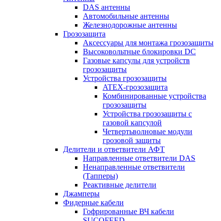
DAS антенны
Автомобильные антенны
Железнодорожные антенны
Грозозащита
Аксессуары для монтажа грозозащиты
Высоковольтные блокировки DC
Газовые капсулы для устройств
грозозащиты
Устройства грозозащиты
ATEX-грозозащита
Комбинированные устройства
грозозащиты
Устройства грозозащиты с
газовой капсулой
Четвертьволновые модули
грозовой защиты
Делители и ответвители АФТ
Направленные ответвители DAS
Ненаправленные ответвители
(Тапперы)
Реактивные делители
Джамперы
Фидерные кабели
Гофрированные ВЧ кабели
SUCOFEED