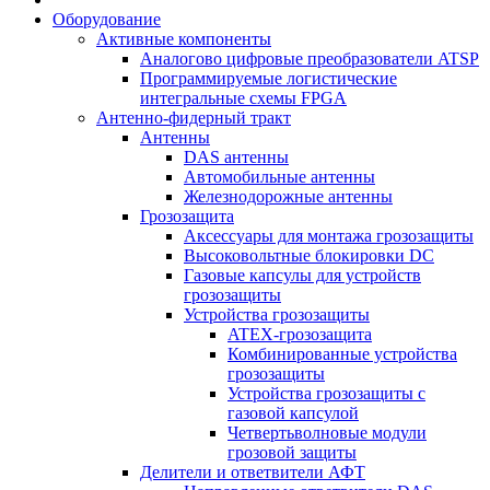
Оборудование
Активные компоненты
Аналогово цифровые преобразователи ATSP
Программируемые логистические
интегральные схемы FPGA
Антенно-фидерный тракт
Антенны
DAS антенны
Автомобильные антенны
Железнодорожные антенны
Грозозащита
Аксессуары для монтажа грозозащиты
Высоковольтные блокировки DC
Газовые капсулы для устройств
грозозащиты
Устройства грозозащиты
ATEX-грозозащита
Комбинированные устройства
грозозащиты
Устройства грозозащиты с
газовой капсулой
Четвертьволновые модули
грозовой защиты
Делители и ответвители АФТ