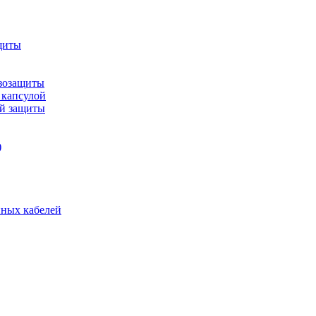
щиты
зозащиты
 капсулой
ой защиты
)
нных кабелей