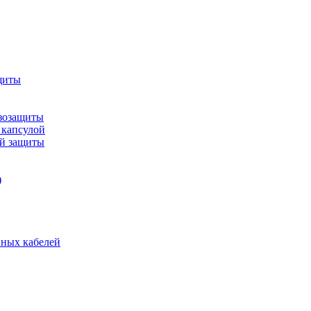
щиты
зозащиты
 капсулой
ой защиты
)
нных кабелей