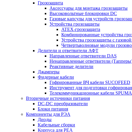
Грозозащита
Аксессуары для монтажа грозозащиты
Высоковольтные блокировки DC
Газовые капсулы для устройств грозоза
Устройства грозозащиты
ATEX-грозозащита
Комбинированные устройства гро
Устройства грозозащиты с газовой
Четвертьволновые модули грозов
Делители и ответвители АФТ
Направленные ответвители DAS
Ненаправленные ответвители (Тапперы
Реактивные делители
Джамперы
Фидерные кабели
Гофрированные ВЧ кабели SUCOFEED
Инструмент для подготовки гофрирова
Телекоммуникационные кабели SPUMA
Вторичные источники питания
DC-DC преобразователи
Блоки питания
Компоненты для РЭА
Диоды
Кабельные сборки
Корпуса для РЕА