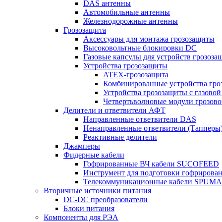
DAS антенны
Автомобильные антенны
Железнодорожные антенны
Грозозащита
Аксессуары для монтажа грозозащиты
Высоковольтные блокировки DC
Газовые капсулы для устройств грозоза
Устройства грозозащиты
ATEX-грозозащита
Комбинированные устройства гро
Устройства грозозащиты с газовой
Четвертьволновые модули грозов
Делители и ответвители АФТ
Направленные ответвители DAS
Ненаправленные ответвители (Тапперы
Реактивные делители
Джамперы
Фидерные кабели
Гофрированные ВЧ кабели SUCOFEED
Инструмент для подготовки гофрирова
Телекоммуникационные кабели SPUMA
Вторичные источники питания
DC-DC преобразователи
Блоки питания
Компоненты для РЭА