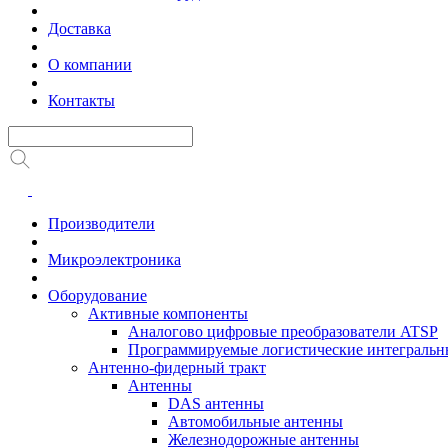
Доставка
О компании
Контакты
Производители
Микроэлектроника
Оборудование
Активные компоненты
Аналогово цифровые преобразователи ATSP
Программируемые логистические интеграль
Антенно-фидерный тракт
Антенны
DAS антенны
Автомобильные антенны
Железнодорожные антенны