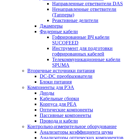
Направленные ответвители DAS
Ненаправленные ответвители
(Тапперы)
Реактивные делители
Джамперы
Фидерные кабели
Гофрированные ВЧ кабели
SUCOFEED
Инструмент для подготовки
гофрированных кабелей
Телекоммуникационные кабели
SPUMA
Вторичные источники питания
DC-DC преобразователи
Блоки питания
Компоненты для РЭА
Диоды
Кабельные сборки
Корпуса для РЕА
Оптические компоненты
Пассивные компоненты
Провода и кабели
Контрольно-измерительное оборудование
Анализаторы коэффициента шума
Анализаторы оптических компонентов