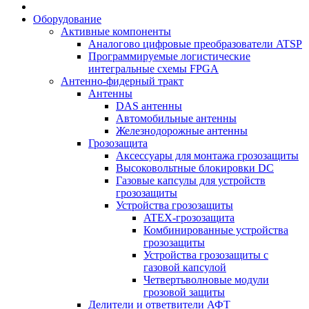
Оборудование
Активные компоненты
Аналогово цифровые преобразователи ATSP
Программируемые логистические
интегральные схемы FPGA
Антенно-фидерный тракт
Антенны
DAS антенны
Автомобильные антенны
Железнодорожные антенны
Грозозащита
Аксессуары для монтажа грозозащиты
Высоковольтные блокировки DC
Газовые капсулы для устройств
грозозащиты
Устройства грозозащиты
ATEX-грозозащита
Комбинированные устройства
грозозащиты
Устройства грозозащиты с
газовой капсулой
Четвертьволновые модули
грозовой защиты
Делители и ответвители АФТ