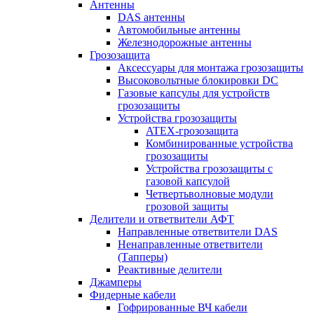
Антенны
DAS антенны
Автомобильные антенны
Железнодорожные антенны
Грозозащита
Аксессуары для монтажа грозозащиты
Высоковольтные блокировки DC
Газовые капсулы для устройств
грозозащиты
Устройства грозозащиты
ATEX-грозозащита
Комбинированные устройства
грозозащиты
Устройства грозозащиты с
газовой капсулой
Четвертьволновые модули
грозовой защиты
Делители и ответвители АФТ
Направленные ответвители DAS
Ненаправленные ответвители
(Тапперы)
Реактивные делители
Джамперы
Фидерные кабели
Гофрированные ВЧ кабели