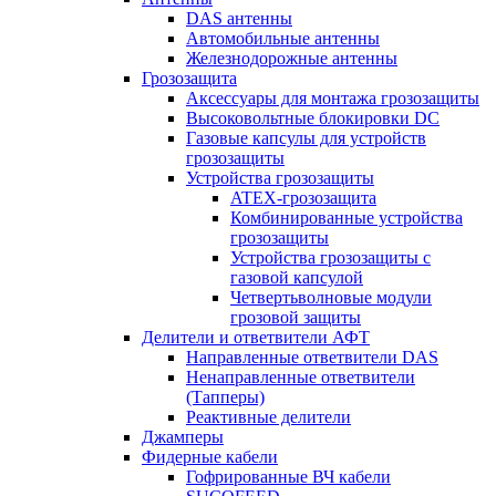
DAS антенны
Автомобильные антенны
Железнодорожные антенны
Грозозащита
Аксессуары для монтажа грозозащиты
Высоковольтные блокировки DC
Газовые капсулы для устройств
грозозащиты
Устройства грозозащиты
ATEX-грозозащита
Комбинированные устройства
грозозащиты
Устройства грозозащиты с
газовой капсулой
Четвертьволновые модули
грозовой защиты
Делители и ответвители АФТ
Направленные ответвители DAS
Ненаправленные ответвители
(Тапперы)
Реактивные делители
Джамперы
Фидерные кабели
Гофрированные ВЧ кабели