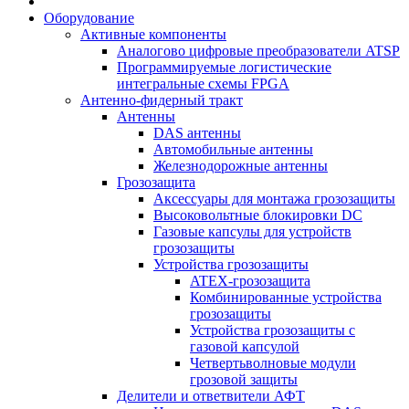
Оборудование
Активные компоненты
Аналогово цифровые преобразователи ATSP
Программируемые логистические
интегральные схемы FPGA
Антенно-фидерный тракт
Антенны
DAS антенны
Автомобильные антенны
Железнодорожные антенны
Грозозащита
Аксессуары для монтажа грозозащиты
Высоковольтные блокировки DC
Газовые капсулы для устройств
грозозащиты
Устройства грозозащиты
ATEX-грозозащита
Комбинированные устройства
грозозащиты
Устройства грозозащиты с
газовой капсулой
Четвертьволновые модули
грозовой защиты
Делители и ответвители АФТ