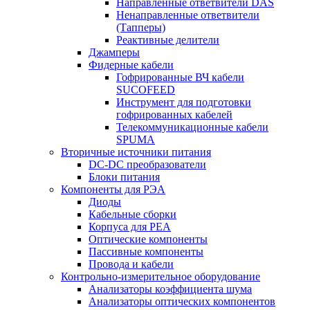
Направленные ответвители DAS
Ненаправленные ответвители
(Тапперы)
Реактивные делители
Джамперы
Фидерные кабели
Гофрированные ВЧ кабели
SUCOFEED
Инструмент для подготовки
гофрированных кабелей
Телекоммуникационные кабели
SPUMA
Вторичные источники питания
DC-DC преобразователи
Блоки питания
Компоненты для РЭА
Диоды
Кабельные сборки
Корпуса для РЕА
Оптические компоненты
Пассивные компоненты
Провода и кабели
Контрольно-измерительное оборудование
Анализаторы коэффициента шума
Анализаторы оптических компонентов