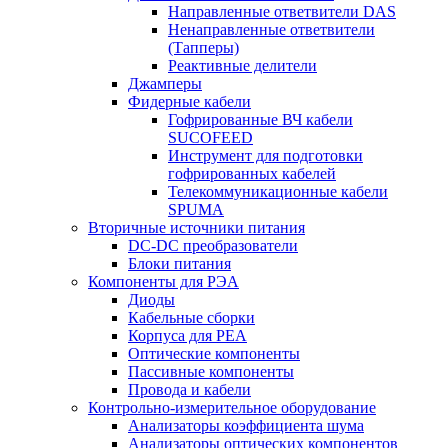
Направленные ответвители DAS
Ненаправленные ответвители
(Тапперы)
Реактивные делители
Джамперы
Фидерные кабели
Гофрированные ВЧ кабели
SUCOFEED
Инструмент для подготовки
гофрированных кабелей
Телекоммуникационные кабели
SPUMA
Вторичные источники питания
DC-DC преобразователи
Блоки питания
Компоненты для РЭА
Диоды
Кабельные сборки
Корпуса для РЕА
Оптические компоненты
Пассивные компоненты
Провода и кабели
Контрольно-измерительное оборудование
Анализаторы коэффициента шума
Анализаторы оптических компонентов