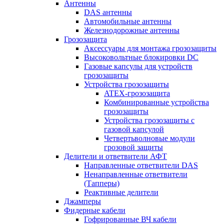
Антенны
DAS антенны
Автомобильные антенны
Железнодорожные антенны
Грозозащита
Аксессуары для монтажа грозозащиты
Высоковольтные блокировки DC
Газовые капсулы для устройств
грозозащиты
Устройства грозозащиты
ATEX-грозозащита
Комбинированные устройства
грозозащиты
Устройства грозозащиты с
газовой капсулой
Четвертьволновые модули
грозовой защиты
Делители и ответвители АФТ
Направленные ответвители DAS
Ненаправленные ответвители
(Тапперы)
Реактивные делители
Джамперы
Фидерные кабели
Гофрированные ВЧ кабели