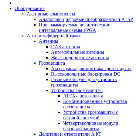
Оборудование
Активные компоненты
Аналогово цифровые преобразователи ATSP
Программируемые логистические
интегральные схемы FPGA
Антенно-фидерный тракт
Антенны
DAS антенны
Автомобильные антенны
Железнодорожные антенны
Грозозащита
Аксессуары для монтажа грозозащиты
Высоковольтные блокировки DC
Газовые капсулы для устройств
грозозащиты
Устройства грозозащиты
ATEX-грозозащита
Комбинированные устройства
грозозащиты
Устройства грозозащиты с
газовой капсулой
Четвертьволновые модули
грозовой защиты
Делители и ответвители АФТ