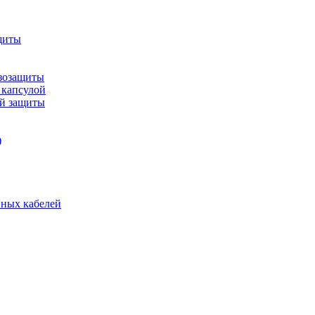
щиты
зозащиты
 капсулой
ой защиты
)
нных кабелей