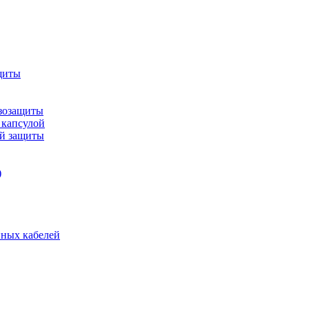
щиты
зозащиты
 капсулой
ой защиты
)
нных кабелей