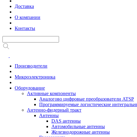
Доставка
О компании
Контакты
Производители
Микроэлектроника
Оборудование
Активные компоненты
Аналогово цифровые преобразователи ATSP
Программируемые логистические интеграль
Антенно-фидерный тракт
Антенны
DAS антенны
Автомобильные антенны
Железнодорожные антенны