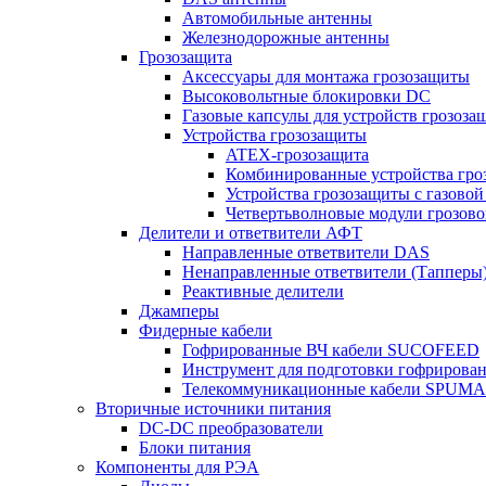
Автомобильные антенны
Железнодорожные антенны
Грозозащита
Аксессуары для монтажа грозозащиты
Высоковольтные блокировки DC
Газовые капсулы для устройств грозоза
Устройства грозозащиты
ATEX-грозозащита
Комбинированные устройства гро
Устройства грозозащиты с газовой
Четвертьволновые модули грозов
Делители и ответвители АФТ
Направленные ответвители DAS
Ненаправленные ответвители (Тапперы
Реактивные делители
Джамперы
Фидерные кабели
Гофрированные ВЧ кабели SUCOFEED
Инструмент для подготовки гофрирова
Телекоммуникационные кабели SPUMA
Вторичные источники питания
DC-DC преобразователи
Блоки питания
Компоненты для РЭА