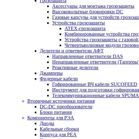
Грозозащита
Аксессуары для монтажа грозозащиты
Высоковольтные блокировки DC
Газовые капсулы для устройств грозоза
Устройства грозозащиты
ATEX-грозозащита
Комбинированные устройства гро
Устройства грозозащиты с газовой
Четвертьволновые модули грозов
Делители и ответвители АФТ
Направленные ответвители DAS
Ненаправленные ответвители (Тапперы
Реактивные делители
Джамперы
Фидерные кабели
Гофрированные ВЧ кабели SUCOFEED
Инструмент для подготовки гофрирова
Телекоммуникационные кабели SPUMA
Вторичные источники питания
DC-DC преобразователи
Блоки питания
Компоненты для РЭА
Диоды
Кабельные сборки
Корпуса для РЕА