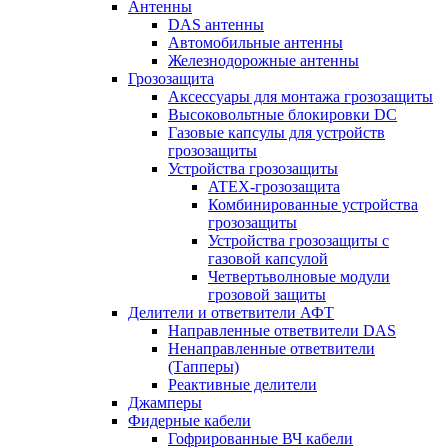
Антенны
DAS антенны
Автомобильные антенны
Железнодорожные антенны
Грозозащита
Аксессуары для монтажа грозозащиты
Высоковольтные блокировки DC
Газовые капсулы для устройств
грозозащиты
Устройства грозозащиты
ATEX-грозозащита
Комбинированные устройства
грозозащиты
Устройства грозозащиты с
газовой капсулой
Четвертьволновые модули
грозовой защиты
Делители и ответвители АФТ
Направленные ответвители DAS
Ненаправленные ответвители
(Тапперы)
Реактивные делители
Джамперы
Фидерные кабели
Гофрированные ВЧ кабели