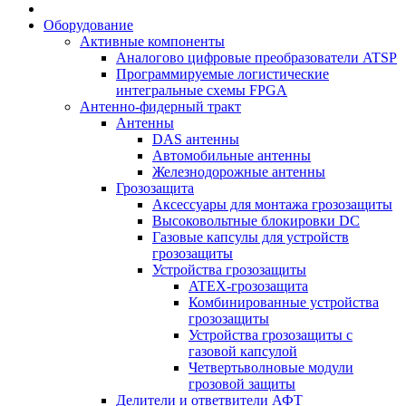
Оборудование
Активные компоненты
Аналогово цифровые преобразователи ATSP
Программируемые логистические
интегральные схемы FPGA
Антенно-фидерный тракт
Антенны
DAS антенны
Автомобильные антенны
Железнодорожные антенны
Грозозащита
Аксессуары для монтажа грозозащиты
Высоковольтные блокировки DC
Газовые капсулы для устройств
грозозащиты
Устройства грозозащиты
ATEX-грозозащита
Комбинированные устройства
грозозащиты
Устройства грозозащиты с
газовой капсулой
Четвертьволновые модули
грозовой защиты
Делители и ответвители АФТ