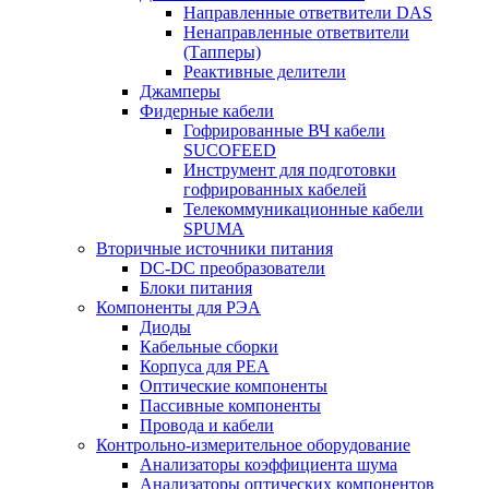
Направленные ответвители DAS
Ненаправленные ответвители
(Тапперы)
Реактивные делители
Джамперы
Фидерные кабели
Гофрированные ВЧ кабели
SUCOFEED
Инструмент для подготовки
гофрированных кабелей
Телекоммуникационные кабели
SPUMA
Вторичные источники питания
DC-DC преобразователи
Блоки питания
Компоненты для РЭА
Диоды
Кабельные сборки
Корпуса для РЕА
Оптические компоненты
Пассивные компоненты
Провода и кабели
Контрольно-измерительное оборудование
Анализаторы коэффициента шума
Анализаторы оптических компонентов