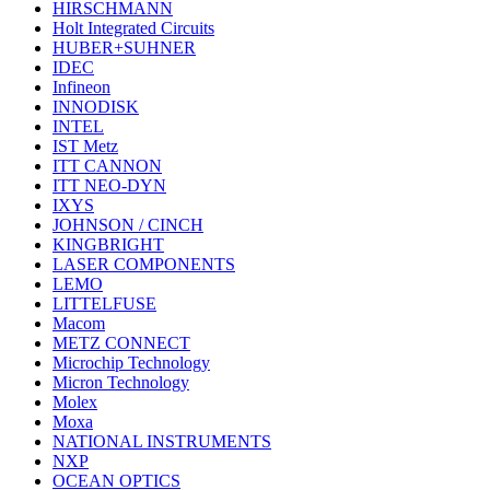
HIRSCHMANN
Holt Integrated Circuits
HUBER+SUHNER
IDEC
Infineon
INNODISK
INTEL
IST Metz
ITT CANNON
ITT NEO-DYN
IXYS
JOHNSON / CINCH
KINGBRIGHT
LASER COMPONENTS
LEMO
LITTELFUSE
Macom
METZ CONNECT
Microchip Technology
Micron Technology
Molex
Moxa
NATIONAL INSTRUMENTS
NXP
OCEAN OPTICS