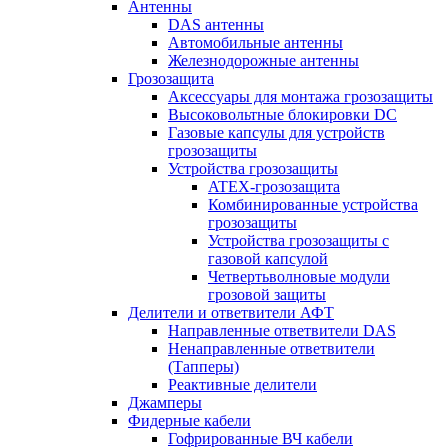
Антенны
DAS антенны
Автомобильные антенны
Железнодорожные антенны
Грозозащита
Аксессуары для монтажа грозозащиты
Высоковольтные блокировки DC
Газовые капсулы для устройств
грозозащиты
Устройства грозозащиты
ATEX-грозозащита
Комбинированные устройства
грозозащиты
Устройства грозозащиты с
газовой капсулой
Четвертьволновые модули
грозовой защиты
Делители и ответвители АФТ
Направленные ответвители DAS
Ненаправленные ответвители
(Тапперы)
Реактивные делители
Джамперы
Фидерные кабели
Гофрированные ВЧ кабели