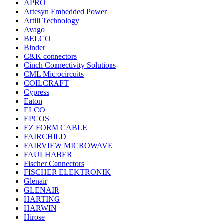
APRO
Artesyn Embedded Power
Artili Technology
Avago
BELCO
Binder
C&K connectors
Cinch Connectivity Solutions
CML Microcircuits
COILCRAFT
Cypress
Eaton
ELCO
EPCOS
EZ FORM CABLE
FAIRCHILD
FAIRVIEW MICROWAVE
FAULHABER
Fischer Connectors
FISCHER ELEKTRONIK
Glenair
GLENAIR
HARTING
HARWIN
Hirose