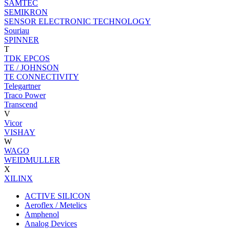
SAMTEC
SEMIKRON
SENSOR ELECTRONIC TECHNOLOGY
Souriau
SPINNER
T
TDK EPCOS
TE / JOHNSON
TE CONNECTIVITY
Telegartner
Traco Power
Transcend
V
Vicor
VISHAY
W
WAGO
WEIDMULLER
X
XILINX
ACTIVE SILICON
Aeroflex / Metelics
Amphenol
Analog Devices