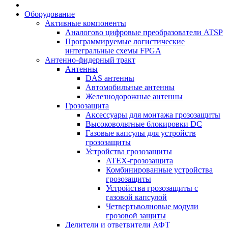
Оборудование
Активные компоненты
Аналогово цифровые преобразователи ATSP
Программируемые логистические
интегральные схемы FPGA
Антенно-фидерный тракт
Антенны
DAS антенны
Автомобильные антенны
Железнодорожные антенны
Грозозащита
Аксессуары для монтажа грозозащиты
Высоковольтные блокировки DC
Газовые капсулы для устройств
грозозащиты
Устройства грозозащиты
ATEX-грозозащита
Комбинированные устройства
грозозащиты
Устройства грозозащиты с
газовой капсулой
Четвертьволновые модули
грозовой защиты
Делители и ответвители АФТ