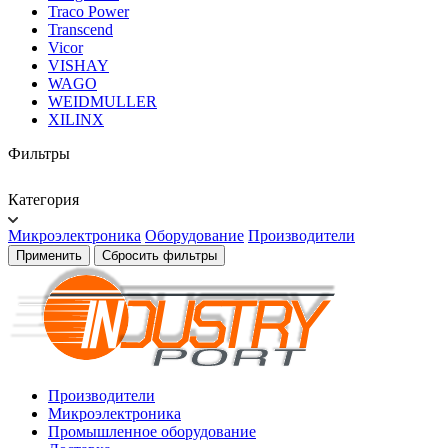
Traco Power
Transcend
Vicor
VISHAY
WAGO
WEIDMULLER
XILINX
Фильтры
Категория
Микроэлектроника
Оборудование
Производители
Применить
Сбросить фильтры
Производители
Микроэлектроника
Промышленное оборудование