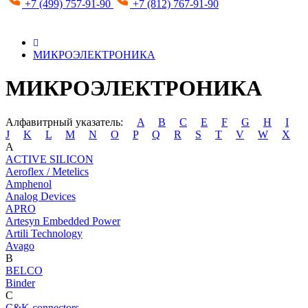
+7 (499) 757-91-90
+7 (812) 767-91-90
МИКРОЭЛЕКТРОНИКА
МИКРОЭЛЕКТРОНИКА
Алфавитрный указатель:
A
B
C
E
F
G
H
I
J
K
L
M
N
O
P
Q
R
S
T
V
W
X
A
ACTIVE SILICON
Aeroflex / Metelics
Amphenol
Analog Devices
APRO
Artesyn Embedded Power
Artili Technology
Avago
B
BELCO
Binder
C
C&K connectors