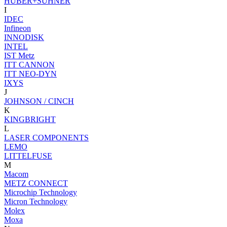
HUBER+SUHNER
I
IDEC
Infineon
INNODISK
INTEL
IST Metz
ITT CANNON
ITT NEO-DYN
IXYS
J
JOHNSON / CINCH
K
KINGBRIGHT
L
LASER COMPONENTS
LEMO
LITTELFUSE
M
Macom
METZ CONNECT
Microchip Technology
Micron Technology
Molex
Moxa