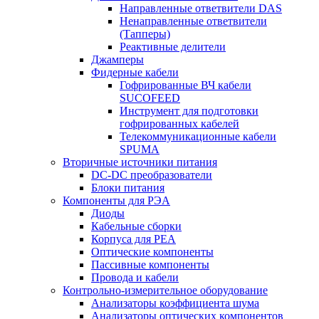
Направленные ответвители DAS
Ненаправленные ответвители
(Тапперы)
Реактивные делители
Джамперы
Фидерные кабели
Гофрированные ВЧ кабели
SUCOFEED
Инструмент для подготовки
гофрированных кабелей
Телекоммуникационные кабели
SPUMA
Вторичные источники питания
DC-DC преобразователи
Блоки питания
Компоненты для РЭА
Диоды
Кабельные сборки
Корпуса для РЕА
Оптические компоненты
Пассивные компоненты
Провода и кабели
Контрольно-измерительное оборудование
Анализаторы коэффициента шума
Анализаторы оптических компонентов