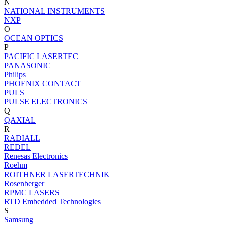
N
NATIONAL INSTRUMENTS
NXP
O
OCEAN OPTICS
P
PACIFIC LASERTEC
PANASONIC
Philips
PHOENIX CONTACT
PULS
PULSE ELECTRONICS
Q
QAXIAL
R
RADIALL
REDEL
Renesas Electronics
Roehm
ROITHNER LASERTECHNIK
Rosenberger
RPMC LASERS
RTD Embedded Technologies
S
Samsung