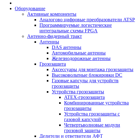
Оборудование
Активные компоненты
Аналогово цифровые преобразователи ATSP
Программируемые логистические
интегральные схемы FPGA
Антенно-фидерный тракт
Антенны
DAS антенны
Автомобильные антенны
Железнодорожные антенны
Грозозащита
Аксессуары для монтажа грозозащиты
Высоковольтные блокировки DC
Газовые капсулы для устройств
грозозащиты
Устройства грозозащиты
ATEX-грозозащита
Комбинированные устройства
грозозащиты
Устройства грозозащиты с
газовой капсулой
Четвертьволновые модули
грозовой защиты
Делители и ответвители АФТ