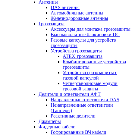
Антенны
DAS антенны
Автомобильные антенны
Железнодорожные антенны
Грозозащита
Аксессуары для монтажа грозозащиты
Высоковольтные блокировки DC
Газовые капсулы для устройств
грозозащиты
Устройства грозозащиты
ATEX-грозозащита
Комбинированные устройства
грозозащиты
Устройства грозозащиты с
газовой капсулой
Четвертьволновые модули
грозовой защиты
Делители и ответвители АФТ
Направленные ответвители DAS
Ненаправленные ответвители
(Тапперы)
Реактивные делители
Джамперы
Фидерные кабели
Гофрированные ВЧ кабели