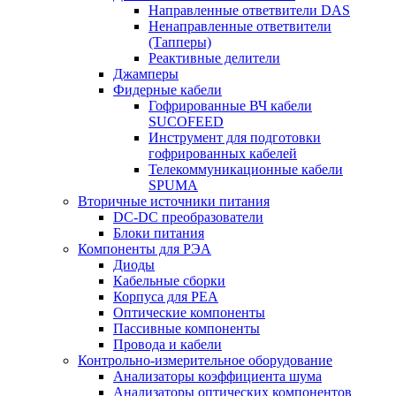
Направленные ответвители DAS
Ненаправленные ответвители
(Тапперы)
Реактивные делители
Джамперы
Фидерные кабели
Гофрированные ВЧ кабели
SUCOFEED
Инструмент для подготовки
гофрированных кабелей
Телекоммуникационные кабели
SPUMA
Вторичные источники питания
DC-DC преобразователи
Блоки питания
Компоненты для РЭА
Диоды
Кабельные сборки
Корпуса для РЕА
Оптические компоненты
Пассивные компоненты
Провода и кабели
Контрольно-измерительное оборудование
Анализаторы коэффициента шума
Анализаторы оптических компонентов