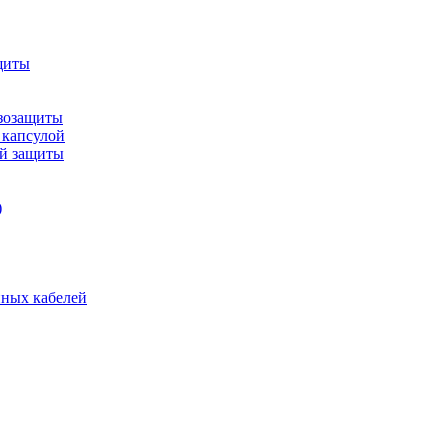
щиты
зозащиты
 капсулой
ой защиты
)
нных кабелей