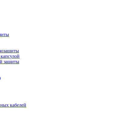
щиты
зозащиты
 капсулой
ой защиты
)
нных кабелей