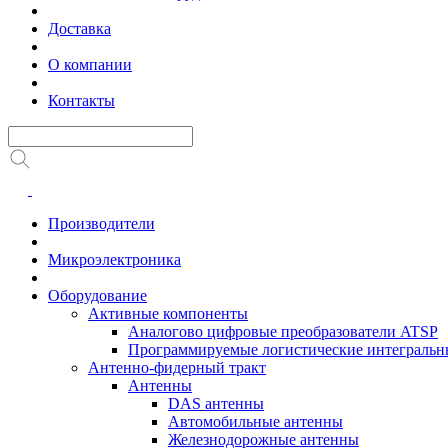
Доставка
О компании
Контакты
Производители
Микроэлектроника
Оборудование
Активные компоненты
Аналогово цифровые преобразователи ATSP
Программируемые логистические интеграль
Антенно-фидерный тракт
Антенны
DAS антенны
Автомобильные антенны
Железнодорожные антенны