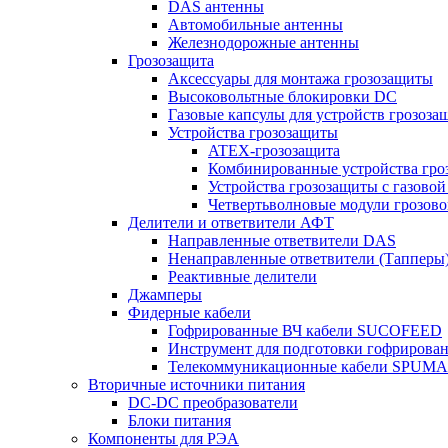
DAS антенны
Автомобильные антенны
Железнодорожные антенны
Грозозащита
Аксессуары для монтажа грозозащиты
Высоковольтные блокировки DC
Газовые капсулы для устройств грозоза
Устройства грозозащиты
ATEX-грозозащита
Комбинированные устройства гро
Устройства грозозащиты с газовой
Четвертьволновые модули грозов
Делители и ответвители АФТ
Направленные ответвители DAS
Ненаправленные ответвители (Тапперы
Реактивные делители
Джамперы
Фидерные кабели
Гофрированные ВЧ кабели SUCOFEED
Инструмент для подготовки гофрирова
Телекоммуникационные кабели SPUMA
Вторичные источники питания
DC-DC преобразователи
Блоки питания
Компоненты для РЭА