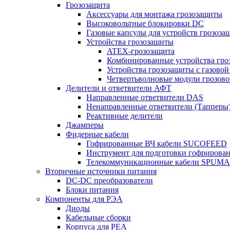
Грозозащита
Аксессуары для монтажа грозозащиты
Высоковольтные блокировки DC
Газовые капсулы для устройств грозоза
Устройства грозозащиты
ATEX-грозозащита
Комбинированные устройства гро
Устройства грозозащиты с газовой
Четвертьволновые модули грозов
Делители и ответвители АФТ
Направленные ответвители DAS
Ненаправленные ответвители (Тапперы
Реактивные делители
Джамперы
Фидерные кабели
Гофрированные ВЧ кабели SUCOFEED
Инструмент для подготовки гофрирова
Телекоммуникационные кабели SPUMA
Вторичные источники питания
DC-DC преобразователи
Блоки питания
Компоненты для РЭА
Диоды
Кабельные сборки
Корпуса для РЕА