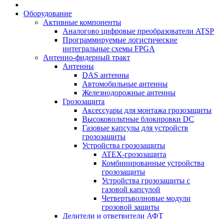
Оборудование
Активные компоненты
Аналогово цифровые преобразователи ATSP
Программируемые логистические
интегральные схемы FPGA
Антенно-фидерный тракт
Антенны
DAS антенны
Автомобильные антенны
Железнодорожные антенны
Грозозащита
Аксессуары для монтажа грозозащиты
Высоковольтные блокировки DC
Газовые капсулы для устройств
грозозащиты
Устройства грозозащиты
ATEX-грозозащита
Комбинированные устройства
грозозащиты
Устройства грозозащиты с
газовой капсулой
Четвертьволновые модули
грозовой защиты
Делители и ответвители АФТ