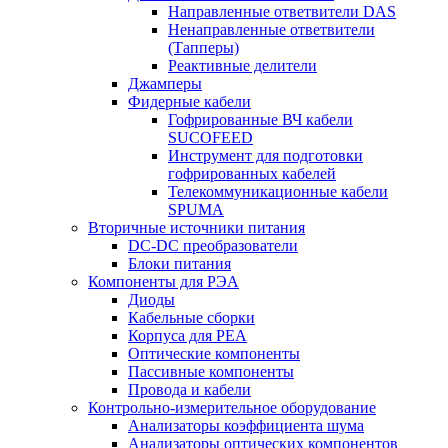
Направленные ответвители DAS
Ненаправленные ответвители
(Тапперы)
Реактивные делители
Джамперы
Фидерные кабели
Гофрированные ВЧ кабели
SUCOFEED
Инструмент для подготовки
гофрированных кабелей
Телекоммуникационные кабели
SPUMA
Вторичные источники питания
DC-DC преобразователи
Блоки питания
Компоненты для РЭА
Диоды
Кабельные сборки
Корпуса для РЕА
Оптические компоненты
Пассивные компоненты
Провода и кабели
Контрольно-измерительное оборудование
Анализаторы коэффициента шума
Анализаторы оптических компонентов