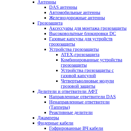
Антенны
DAS антенны
Автомобильные антенны
Железнодорожные антенны
Грозозащита
Аксессуары для монтажа грозозащиты
Высоковольтные блокировки DC
Газовые капсулы для устройств
грозозащиты
Устройства грозозащиты
ATEX-грозозащита
Комбинированные устройства
грозозащиты
Устройства грозозащиты с
газовой капсулой
Четвертьволновые модули
грозовой защиты
Делители и ответвители АФТ
Направленные ответвители DAS
Ненаправленные ответвители
(Тапперы)
Реактивные делители
Джамперы
Фидерные кабели
Гофрированные ВЧ кабели