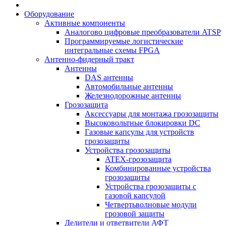
Оборудование
Активные компоненты
Аналогово цифровые преобразователи ATSP
Программируемые логистические
интегральные схемы FPGA
Антенно-фидерный тракт
Антенны
DAS антенны
Автомобильные антенны
Железнодорожные антенны
Грозозащита
Аксессуары для монтажа грозозащиты
Высоковольтные блокировки DC
Газовые капсулы для устройств
грозозащиты
Устройства грозозащиты
ATEX-грозозащита
Комбинированные устройства
грозозащиты
Устройства грозозащиты с
газовой капсулой
Четвертьволновые модули
грозовой защиты
Делители и ответвители АФТ