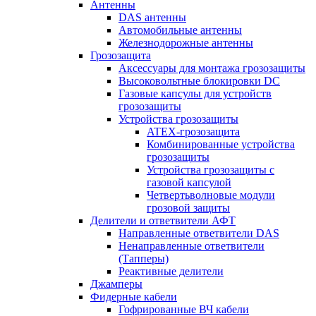
Антенны
DAS антенны
Автомобильные антенны
Железнодорожные антенны
Грозозащита
Аксессуары для монтажа грозозащиты
Высоковольтные блокировки DC
Газовые капсулы для устройств
грозозащиты
Устройства грозозащиты
ATEX-грозозащита
Комбинированные устройства
грозозащиты
Устройства грозозащиты с
газовой капсулой
Четвертьволновые модули
грозовой защиты
Делители и ответвители АФТ
Направленные ответвители DAS
Ненаправленные ответвители
(Тапперы)
Реактивные делители
Джамперы
Фидерные кабели
Гофрированные ВЧ кабели