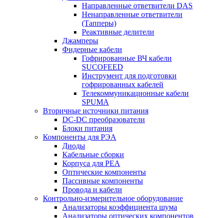
Направленные ответвители DAS
Ненаправленные ответвители
(Тапперы)
Реактивные делители
Джамперы
Фидерные кабели
Гофрированные ВЧ кабели
SUCOFEED
Инструмент для подготовки
гофрированных кабелей
Телекоммуникационные кабели
SPUMA
Вторичные источники питания
DC-DC преобразователи
Блоки питания
Компоненты для РЭА
Диоды
Кабельные сборки
Корпуса для РЕА
Оптические компоненты
Пассивные компоненты
Провода и кабели
Контрольно-измерительное оборудование
Анализаторы коэффициента шума
Анализаторы оптических компонентов