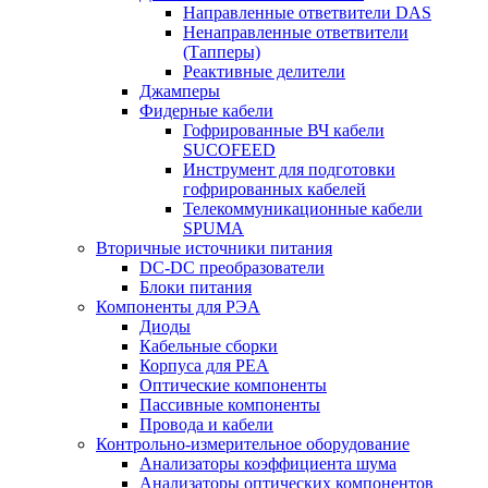
Направленные ответвители DAS
Ненаправленные ответвители
(Тапперы)
Реактивные делители
Джамперы
Фидерные кабели
Гофрированные ВЧ кабели
SUCOFEED
Инструмент для подготовки
гофрированных кабелей
Телекоммуникационные кабели
SPUMA
Вторичные источники питания
DC-DC преобразователи
Блоки питания
Компоненты для РЭА
Диоды
Кабельные сборки
Корпуса для РЕА
Оптические компоненты
Пассивные компоненты
Провода и кабели
Контрольно-измерительное оборудование
Анализаторы коэффициента шума
Анализаторы оптических компонентов