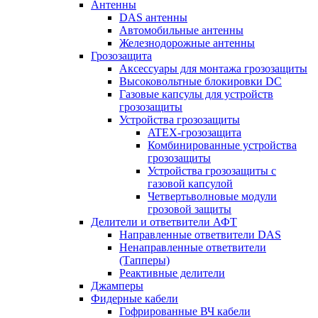
Антенны
DAS антенны
Автомобильные антенны
Железнодорожные антенны
Грозозащита
Аксессуары для монтажа грозозащиты
Высоковольтные блокировки DC
Газовые капсулы для устройств
грозозащиты
Устройства грозозащиты
ATEX-грозозащита
Комбинированные устройства
грозозащиты
Устройства грозозащиты с
газовой капсулой
Четвертьволновые модули
грозовой защиты
Делители и ответвители АФТ
Направленные ответвители DAS
Ненаправленные ответвители
(Тапперы)
Реактивные делители
Джамперы
Фидерные кабели
Гофрированные ВЧ кабели