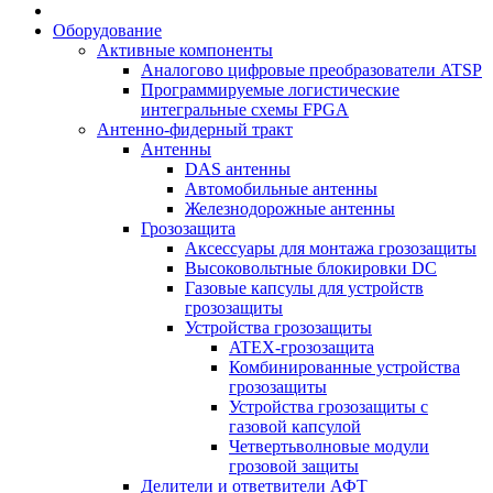
Оборудование
Активные компоненты
Аналогово цифровые преобразователи ATSP
Программируемые логистические
интегральные схемы FPGA
Антенно-фидерный тракт
Антенны
DAS антенны
Автомобильные антенны
Железнодорожные антенны
Грозозащита
Аксессуары для монтажа грозозащиты
Высоковольтные блокировки DC
Газовые капсулы для устройств
грозозащиты
Устройства грозозащиты
ATEX-грозозащита
Комбинированные устройства
грозозащиты
Устройства грозозащиты с
газовой капсулой
Четвертьволновые модули
грозовой защиты
Делители и ответвители АФТ