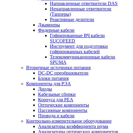
Направленные ответвители DAS
Ненаправленные ответвители
(Тапперы)
Реактивные делители
Джамперы
Фидерные кабели
Гофрированные ВЧ кабели
SUCOFEED
Инструмент для подготовки
гофрированных кабелей
Телекоммуникационные кабели
SPUMA
Вторичные источники питания
DC-DC преобразователи
Блоки питания
Компоненты для РЭА
Диоды
Кабельные сборки
Корпуса для РЕА
Оптические компоненты
Пассивные компоненты
Провода и кабели
Контрольно-измерительное оборудование
Анализаторы коэффициента шума
Анализаторы оптических компонентов