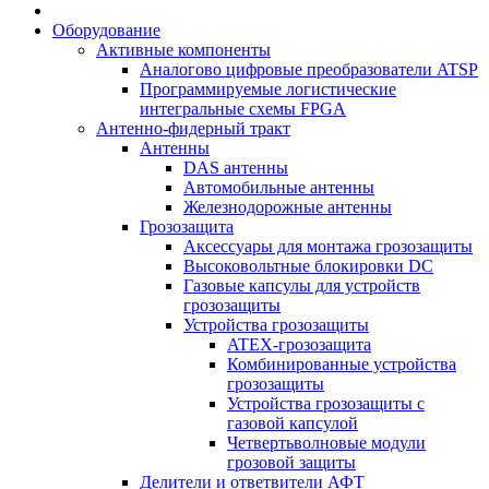
Оборудование
Активные компоненты
Аналогово цифровые преобразователи ATSP
Программируемые логистические
интегральные схемы FPGA
Антенно-фидерный тракт
Антенны
DAS антенны
Автомобильные антенны
Железнодорожные антенны
Грозозащита
Аксессуары для монтажа грозозащиты
Высоковольтные блокировки DC
Газовые капсулы для устройств
грозозащиты
Устройства грозозащиты
ATEX-грозозащита
Комбинированные устройства
грозозащиты
Устройства грозозащиты с
газовой капсулой
Четвертьволновые модули
грозовой защиты
Делители и ответвители АФТ