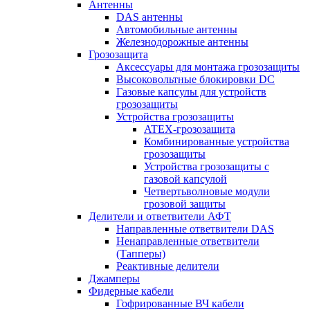
Антенны
DAS антенны
Автомобильные антенны
Железнодорожные антенны
Грозозащита
Аксессуары для монтажа грозозащиты
Высоковольтные блокировки DC
Газовые капсулы для устройств
грозозащиты
Устройства грозозащиты
ATEX-грозозащита
Комбинированные устройства
грозозащиты
Устройства грозозащиты с
газовой капсулой
Четвертьволновые модули
грозовой защиты
Делители и ответвители АФТ
Направленные ответвители DAS
Ненаправленные ответвители
(Тапперы)
Реактивные делители
Джамперы
Фидерные кабели
Гофрированные ВЧ кабели