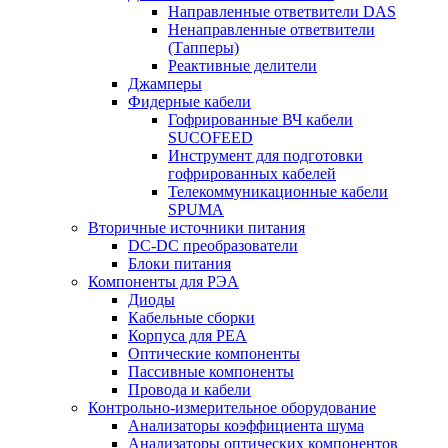
Направленные ответвители DAS
Ненаправленные ответвители
(Тапперы)
Реактивные делители
Джамперы
Фидерные кабели
Гофрированные ВЧ кабели
SUCOFEED
Инструмент для подготовки
гофрированных кабелей
Телекоммуникационные кабели
SPUMA
Вторичные источники питания
DC-DC преобразователи
Блоки питания
Компоненты для РЭА
Диоды
Кабельные сборки
Корпуса для РЕА
Оптические компоненты
Пассивные компоненты
Провода и кабели
Контрольно-измерительное оборудование
Анализаторы коэффициента шума
Анализаторы оптических компонентов