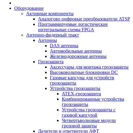
Оборудование
Активные компоненты
Аналогово цифровые преобразователи ATSP
Программируемые логистические
интегральные схемы FPGA
Антенно-фидерный тракт
Антенны
DAS антенны
Автомобильные антенны
Железнодорожные антенны
Грозозащита
Аксессуары для монтажа грозозащиты
Высоковольтные блокировки DC
Газовые капсулы для устройств
грозозащиты
Устройства грозозащиты
ATEX-грозозащита
Комбинированные устройства
грозозащиты
Устройства грозозащиты с
газовой капсулой
Четвертьволновые модули
грозовой защиты
Делители и ответвители АФТ