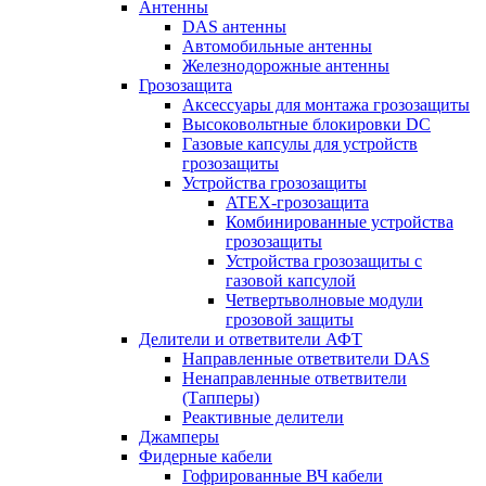
Антенны
DAS антенны
Автомобильные антенны
Железнодорожные антенны
Грозозащита
Аксессуары для монтажа грозозащиты
Высоковольтные блокировки DC
Газовые капсулы для устройств
грозозащиты
Устройства грозозащиты
ATEX-грозозащита
Комбинированные устройства
грозозащиты
Устройства грозозащиты с
газовой капсулой
Четвертьволновые модули
грозовой защиты
Делители и ответвители АФТ
Направленные ответвители DAS
Ненаправленные ответвители
(Тапперы)
Реактивные делители
Джамперы
Фидерные кабели
Гофрированные ВЧ кабели