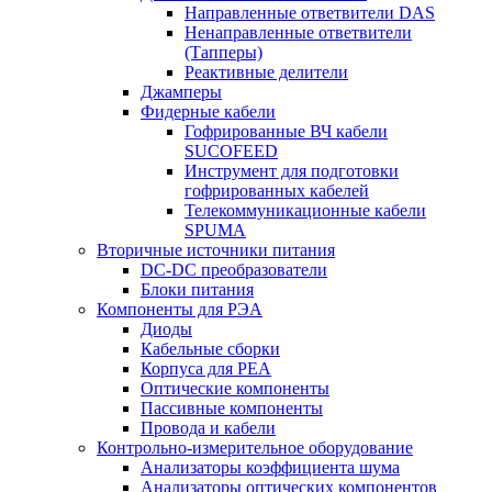
Направленные ответвители DAS
Ненаправленные ответвители
(Тапперы)
Реактивные делители
Джамперы
Фидерные кабели
Гофрированные ВЧ кабели
SUCOFEED
Инструмент для подготовки
гофрированных кабелей
Телекоммуникационные кабели
SPUMA
Вторичные источники питания
DC-DC преобразователи
Блоки питания
Компоненты для РЭА
Диоды
Кабельные сборки
Корпуса для РЕА
Оптические компоненты
Пассивные компоненты
Провода и кабели
Контрольно-измерительное оборудование
Анализаторы коэффициента шума
Анализаторы оптических компонентов