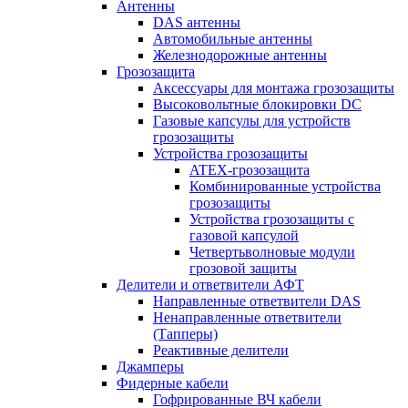
Антенны
DAS антенны
Автомобильные антенны
Железнодорожные антенны
Грозозащита
Аксессуары для монтажа грозозащиты
Высоковольтные блокировки DC
Газовые капсулы для устройств
грозозащиты
Устройства грозозащиты
ATEX-грозозащита
Комбинированные устройства
грозозащиты
Устройства грозозащиты с
газовой капсулой
Четвертьволновые модули
грозовой защиты
Делители и ответвители АФТ
Направленные ответвители DAS
Ненаправленные ответвители
(Тапперы)
Реактивные делители
Джамперы
Фидерные кабели
Гофрированные ВЧ кабели