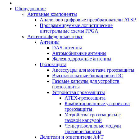
Оборудование
Активные компоненты
Аналогово цифровые преобразователи ATSP
Программируемые логистические
интегральные схемы FPGA
Антенно-фидерный тракт
Антенны
DAS антенны
Автомобильные антенны
Железнодорожные антенны
Грозозащита
Аксессуары для монтажа грозозащиты
Высоковольтные блокировки DC
Газовые капсулы для устройств
грозозащиты
Устройства грозозащиты
ATEX-грозозащита
Комбинированные устройства
грозозащиты
Устройства грозозащиты с
газовой капсулой
Четвертьволновые модули
грозовой защиты
Делители и ответвители АФТ