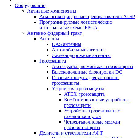
Оборудование
Активные компоненты
Аналогово цифровые преобразователи ATSP
Программируемые логистические
интегральные схемы FPGA
Антенно-фидерный тракт
Антенны
DAS антенны
Автомобильные антенны
Железнодорожные антенны
Грозозащита
Аксессуары для монтажа грозозащиты
Высоковольтные блокировки DC
Газовые капсулы для устройств
грозозащиты
Устройства грозозащиты
ATEX-грозозащита
Комбинированные устройства
грозозащиты
Устройства грозозащиты с
газовой капсулой
Четвертьволновые модули
грозовой защиты
Делители и ответвители АФТ