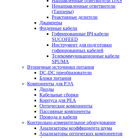
Направленные ответвители DAS
Ненаправленные ответвители
(Тапперы)
Реактивные делители
Джамперы
Фидерные кабели
Гофрированные ВЧ кабели
SUCOFEED
Инструмент для подготовки
гофрированных кабелей
Телекоммуникационные кабели
SPUMA
Вторичные источники питания
DC-DC преобразователи
Блоки питания
Компоненты для РЭА
Диоды
Кабельные сборки
Корпуса для РЕА
Оптические компоненты
Пассивные компоненты
Провода и кабели
Контрольно-измерительное оборудование
Анализаторы коэффициента шума
Анализаторы оптических компонентов