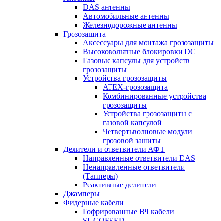
DAS антенны
Автомобильные антенны
Железнодорожные антенны
Грозозащита
Аксессуары для монтажа грозозащиты
Высоковольтные блокировки DC
Газовые капсулы для устройств
грозозащиты
Устройства грозозащиты
ATEX-грозозащита
Комбинированные устройства
грозозащиты
Устройства грозозащиты с
газовой капсулой
Четвертьволновые модули
грозовой защиты
Делители и ответвители АФТ
Направленные ответвители DAS
Ненаправленные ответвители
(Тапперы)
Реактивные делители
Джамперы
Фидерные кабели
Гофрированные ВЧ кабели
SUCOFEED