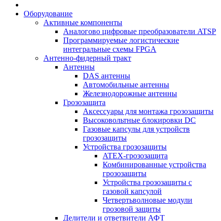
Оборудование
Активные компоненты
Аналогово цифровые преобразователи ATSP
Программируемые логистические
интегральные схемы FPGA
Антенно-фидерный тракт
Антенны
DAS антенны
Автомобильные антенны
Железнодорожные антенны
Грозозащита
Аксессуары для монтажа грозозащиты
Высоковольтные блокировки DC
Газовые капсулы для устройств
грозозащиты
Устройства грозозащиты
ATEX-грозозащита
Комбинированные устройства
грозозащиты
Устройства грозозащиты с
газовой капсулой
Четвертьволновые модули
грозовой защиты
Делители и ответвители АФТ