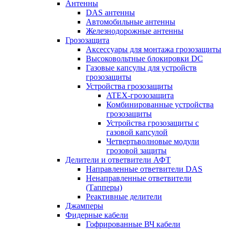
Антенны
DAS антенны
Автомобильные антенны
Железнодорожные антенны
Грозозащита
Аксессуары для монтажа грозозащиты
Высоковольтные блокировки DC
Газовые капсулы для устройств
грозозащиты
Устройства грозозащиты
ATEX-грозозащита
Комбинированные устройства
грозозащиты
Устройства грозозащиты с
газовой капсулой
Четвертьволновые модули
грозовой защиты
Делители и ответвители АФТ
Направленные ответвители DAS
Ненаправленные ответвители
(Тапперы)
Реактивные делители
Джамперы
Фидерные кабели
Гофрированные ВЧ кабели