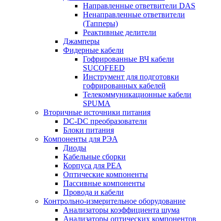
Направленные ответвители DAS
Ненаправленные ответвители
(Тапперы)
Реактивные делители
Джамперы
Фидерные кабели
Гофрированные ВЧ кабели
SUCOFEED
Инструмент для подготовки
гофрированных кабелей
Телекоммуникационные кабели
SPUMA
Вторичные источники питания
DC-DC преобразователи
Блоки питания
Компоненты для РЭА
Диоды
Кабельные сборки
Корпуса для РЕА
Оптические компоненты
Пассивные компоненты
Провода и кабели
Контрольно-измерительное оборудование
Анализаторы коэффициента шума
Анализаторы оптических компонентов