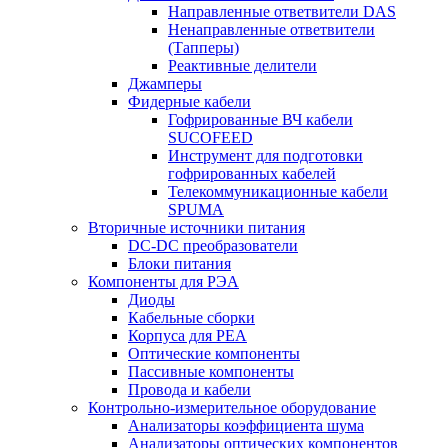
Направленные ответвители DAS
Ненаправленные ответвители
(Тапперы)
Реактивные делители
Джамперы
Фидерные кабели
Гофрированные ВЧ кабели
SUCOFEED
Инструмент для подготовки
гофрированных кабелей
Телекоммуникационные кабели
SPUMA
Вторичные источники питания
DC-DC преобразователи
Блоки питания
Компоненты для РЭА
Диоды
Кабельные сборки
Корпуса для РЕА
Оптические компоненты
Пассивные компоненты
Провода и кабели
Контрольно-измерительное оборудование
Анализаторы коэффициента шума
Анализаторы оптических компонентов