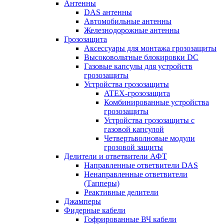
Антенны
DAS антенны
Автомобильные антенны
Железнодорожные антенны
Грозозащита
Аксессуары для монтажа грозозащиты
Высоковольтные блокировки DC
Газовые капсулы для устройств
грозозащиты
Устройства грозозащиты
ATEX-грозозащита
Комбинированные устройства
грозозащиты
Устройства грозозащиты с
газовой капсулой
Четвертьволновые модули
грозовой защиты
Делители и ответвители АФТ
Направленные ответвители DAS
Ненаправленные ответвители
(Тапперы)
Реактивные делители
Джамперы
Фидерные кабели
Гофрированные ВЧ кабели