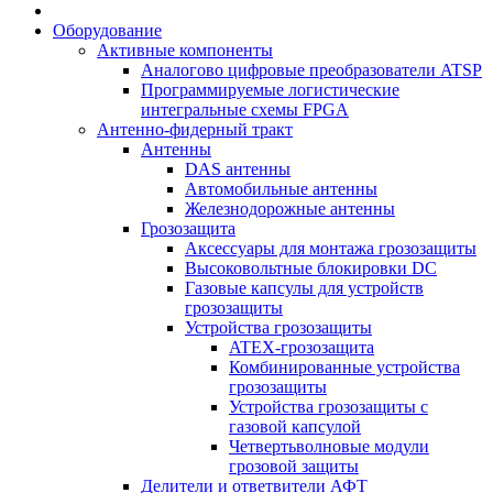
Оборудование
Активные компоненты
Аналогово цифровые преобразователи ATSP
Программируемые логистические
интегральные схемы FPGA
Антенно-фидерный тракт
Антенны
DAS антенны
Автомобильные антенны
Железнодорожные антенны
Грозозащита
Аксессуары для монтажа грозозащиты
Высоковольтные блокировки DC
Газовые капсулы для устройств
грозозащиты
Устройства грозозащиты
ATEX-грозозащита
Комбинированные устройства
грозозащиты
Устройства грозозащиты с
газовой капсулой
Четвертьволновые модули
грозовой защиты
Делители и ответвители АФТ