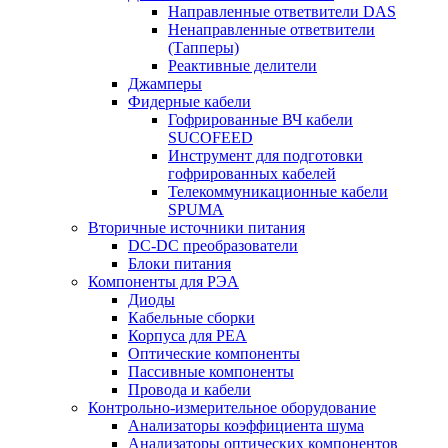
Направленные ответвители DAS
Ненаправленные ответвители
(Тапперы)
Реактивные делители
Джамперы
Фидерные кабели
Гофрированные ВЧ кабели
SUCOFEED
Инструмент для подготовки
гофрированных кабелей
Телекоммуникационные кабели
SPUMA
Вторичные источники питания
DC-DC преобразователи
Блоки питания
Компоненты для РЭА
Диоды
Кабельные сборки
Корпуса для РЕА
Оптические компоненты
Пассивные компоненты
Провода и кабели
Контрольно-измерительное оборудование
Анализаторы коэффициента шума
Анализаторы оптических компонентов