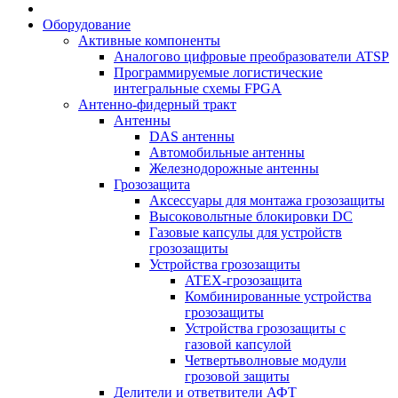
Оборудование
Активные компоненты
Аналогово цифровые преобразователи ATSP
Программируемые логистические
интегральные схемы FPGA
Антенно-фидерный тракт
Антенны
DAS антенны
Автомобильные антенны
Железнодорожные антенны
Грозозащита
Аксессуары для монтажа грозозащиты
Высоковольтные блокировки DC
Газовые капсулы для устройств
грозозащиты
Устройства грозозащиты
ATEX-грозозащита
Комбинированные устройства
грозозащиты
Устройства грозозащиты с
газовой капсулой
Четвертьволновые модули
грозовой защиты
Делители и ответвители АФТ