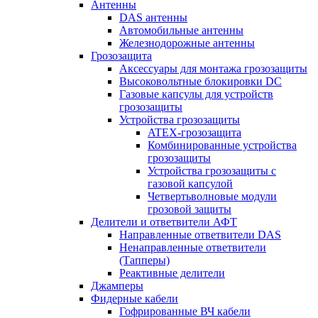
Антенны
DAS антенны
Автомобильные антенны
Железнодорожные антенны
Грозозащита
Аксессуары для монтажа грозозащиты
Высоковольтные блокировки DC
Газовые капсулы для устройств
грозозащиты
Устройства грозозащиты
ATEX-грозозащита
Комбинированные устройства
грозозащиты
Устройства грозозащиты с
газовой капсулой
Четвертьволновые модули
грозовой защиты
Делители и ответвители АФТ
Направленные ответвители DAS
Ненаправленные ответвители
(Тапперы)
Реактивные делители
Джамперы
Фидерные кабели
Гофрированные ВЧ кабели