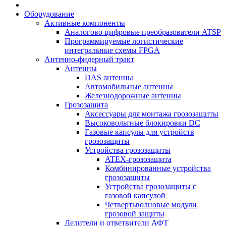
Оборудование
Активные компоненты
Аналогово цифровые преобразователи ATSP
Программируемые логистические
интегральные схемы FPGA
Антенно-фидерный тракт
Антенны
DAS антенны
Автомобильные антенны
Железнодорожные антенны
Грозозащита
Аксессуары для монтажа грозозащиты
Высоковольтные блокировки DC
Газовые капсулы для устройств
грозозащиты
Устройства грозозащиты
ATEX-грозозащита
Комбинированные устройства
грозозащиты
Устройства грозозащиты с
газовой капсулой
Четвертьволновые модули
грозовой защиты
Делители и ответвители АФТ