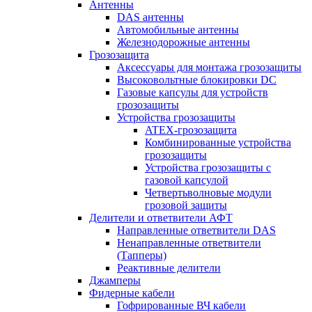
Антенны
DAS антенны
Автомобильные антенны
Железнодорожные антенны
Грозозащита
Аксессуары для монтажа грозозащиты
Высоковольтные блокировки DC
Газовые капсулы для устройств
грозозащиты
Устройства грозозащиты
ATEX-грозозащита
Комбинированные устройства
грозозащиты
Устройства грозозащиты с
газовой капсулой
Четвертьволновые модули
грозовой защиты
Делители и ответвители АФТ
Направленные ответвители DAS
Ненаправленные ответвители
(Тапперы)
Реактивные делители
Джамперы
Фидерные кабели
Гофрированные ВЧ кабели