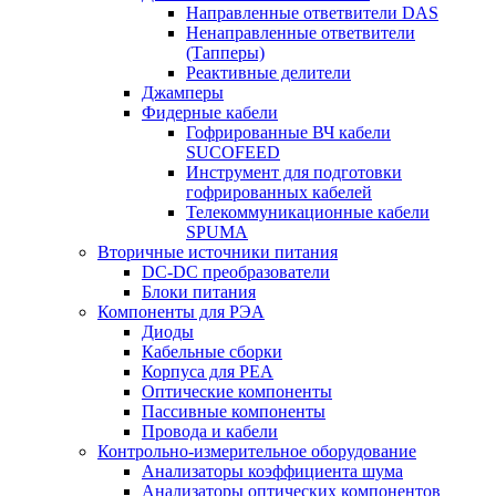
Направленные ответвители DAS
Ненаправленные ответвители
(Тапперы)
Реактивные делители
Джамперы
Фидерные кабели
Гофрированные ВЧ кабели
SUCOFEED
Инструмент для подготовки
гофрированных кабелей
Телекоммуникационные кабели
SPUMA
Вторичные источники питания
DC-DC преобразователи
Блоки питания
Компоненты для РЭА
Диоды
Кабельные сборки
Корпуса для РЕА
Оптические компоненты
Пассивные компоненты
Провода и кабели
Контрольно-измерительное оборудование
Анализаторы коэффициента шума
Анализаторы оптических компонентов