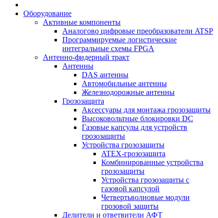
Оборудование
Активные компоненты
Аналогово цифровые преобразователи ATSP
Программируемые логистические
интегральные схемы FPGA
Антенно-фидерный тракт
Антенны
DAS антенны
Автомобильные антенны
Железнодорожные антенны
Грозозащита
Аксессуары для монтажа грозозащиты
Высоковольтные блокировки DC
Газовые капсулы для устройств
грозозащиты
Устройства грозозащиты
ATEX-грозозащита
Комбинированные устройства
грозозащиты
Устройства грозозащиты с
газовой капсулой
Четвертьволновые модули
грозовой защиты
Делители и ответвители АФТ