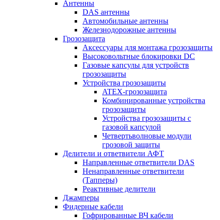
Антенны
DAS антенны
Автомобильные антенны
Железнодорожные антенны
Грозозащита
Аксессуары для монтажа грозозащиты
Высоковольтные блокировки DC
Газовые капсулы для устройств
грозозащиты
Устройства грозозащиты
ATEX-грозозащита
Комбинированные устройства
грозозащиты
Устройства грозозащиты с
газовой капсулой
Четвертьволновые модули
грозовой защиты
Делители и ответвители АФТ
Направленные ответвители DAS
Ненаправленные ответвители
(Тапперы)
Реактивные делители
Джамперы
Фидерные кабели
Гофрированные ВЧ кабели