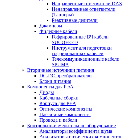
Направленные ответвители DAS
Ненаправленные ответвители
(Тапперы)
Реактивные делители
Джамперы
Фидерные кабели
Гофрированные ВЧ кабели
SUCOFEED
Инструмент для подготовки
гофрированных кабелей
Телекоммуникационные кабели
SPUMA
Вторичные источники питания
DC-DC преобразователи
Блоки питания
Компоненты для РЭА
Диоды
Кабельные сборки
Корпуса для РЕА
Оптические компоненты
Пассивные компоненты
Провода и кабели
Контрольно-измерительное оборудование
Анализаторы коэффициента шума
Анализаторы оптических компонентов