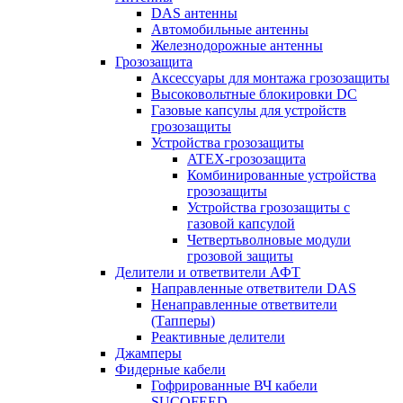
DAS антенны
Автомобильные антенны
Железнодорожные антенны
Грозозащита
Аксессуары для монтажа грозозащиты
Высоковольтные блокировки DC
Газовые капсулы для устройств
грозозащиты
Устройства грозозащиты
ATEX-грозозащита
Комбинированные устройства
грозозащиты
Устройства грозозащиты с
газовой капсулой
Четвертьволновые модули
грозовой защиты
Делители и ответвители АФТ
Направленные ответвители DAS
Ненаправленные ответвители
(Тапперы)
Реактивные делители
Джамперы
Фидерные кабели
Гофрированные ВЧ кабели
SUCOFEED