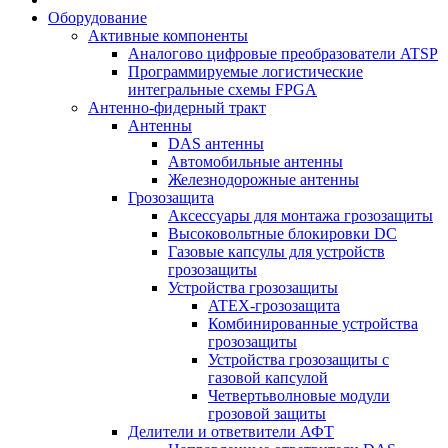
Оборудование
Активные компоненты
Аналогово цифровые преобразователи ATSP
Программируемые логистические
интегральные схемы FPGA
Антенно-фидерный тракт
Антенны
DAS антенны
Автомобильные антенны
Железнодорожные антенны
Грозозащита
Аксессуары для монтажа грозозащиты
Высоковольтные блокировки DC
Газовые капсулы для устройств
грозозащиты
Устройства грозозащиты
ATEX-грозозащита
Комбинированные устройства
грозозащиты
Устройства грозозащиты с
газовой капсулой
Четвертьволновые модули
грозовой защиты
Делители и ответвители АФТ