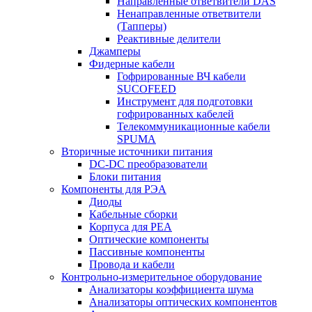
Направленные ответвители DAS
Ненаправленные ответвители
(Тапперы)
Реактивные делители
Джамперы
Фидерные кабели
Гофрированные ВЧ кабели
SUCOFEED
Инструмент для подготовки
гофрированных кабелей
Телекоммуникационные кабели
SPUMA
Вторичные источники питания
DC-DC преобразователи
Блоки питания
Компоненты для РЭА
Диоды
Кабельные сборки
Корпуса для РЕА
Оптические компоненты
Пассивные компоненты
Провода и кабели
Контрольно-измерительное оборудование
Анализаторы коэффициента шума
Анализаторы оптических компонентов