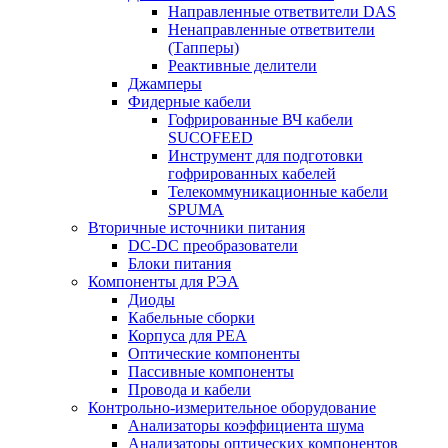
Направленные ответвители DAS
Ненаправленные ответвители
(Тапперы)
Реактивные делители
Джамперы
Фидерные кабели
Гофрированные ВЧ кабели
SUCOFEED
Инструмент для подготовки
гофрированных кабелей
Телекоммуникационные кабели
SPUMA
Вторичные источники питания
DC-DC преобразователи
Блоки питания
Компоненты для РЭА
Диоды
Кабельные сборки
Корпуса для РЕА
Оптические компоненты
Пассивные компоненты
Провода и кабели
Контрольно-измерительное оборудование
Анализаторы коэффициента шума
Анализаторы оптических компонентов