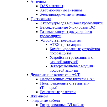
Антенны
DAS антенны
Автомобильные антенны
Железнодорожные антенны
Грозозащита
Аксессуары для монтажа грозозащиты
Высоковольтные блокировки DC
Газовые капсулы для устройств
грозозащиты
Устройства грозозащиты
ATEX-грозозащита
Комбинированные устройства
грозозащиты
Устройства грозозащиты с
газовой капсулой
Четвертьволновые модули
грозовой защиты
Делители и ответвители АФТ
Направленные ответвители DAS
Ненаправленные ответвители
(Тапперы)
Реактивные делители
Джамперы
Фидерные кабели
Гофрированные ВЧ кабели