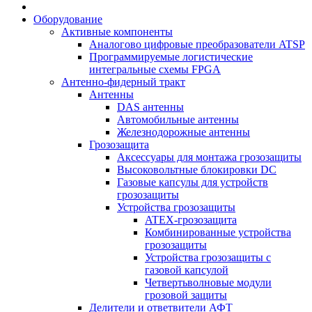
Оборудование
Активные компоненты
Аналогово цифровые преобразователи ATSP
Программируемые логистические
интегральные схемы FPGA
Антенно-фидерный тракт
Антенны
DAS антенны
Автомобильные антенны
Железнодорожные антенны
Грозозащита
Аксессуары для монтажа грозозащиты
Высоковольтные блокировки DC
Газовые капсулы для устройств
грозозащиты
Устройства грозозащиты
ATEX-грозозащита
Комбинированные устройства
грозозащиты
Устройства грозозащиты с
газовой капсулой
Четвертьволновые модули
грозовой защиты
Делители и ответвители АФТ