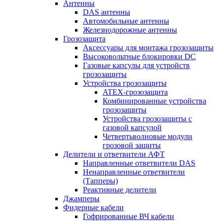
Антенны
DAS антенны
Автомобильные антенны
Железнодорожные антенны
Грозозащита
Аксессуары для монтажа грозозащиты
Высоковольтные блокировки DC
Газовые капсулы для устройств
грозозащиты
Устройства грозозащиты
ATEX-грозозащита
Комбинированные устройства
грозозащиты
Устройства грозозащиты с
газовой капсулой
Четвертьволновые модули
грозовой защиты
Делители и ответвители АФТ
Направленные ответвители DAS
Ненаправленные ответвители
(Тапперы)
Реактивные делители
Джамперы
Фидерные кабели
Гофрированные ВЧ кабели