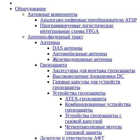
Оборудование
Активные компоненты
Аналогово цифровые преобразователи ATSP
Программируемые логистические
интегральные схемы FPGA
Антенно-фидерный тракт
Антенны
DAS антенны
Автомобильные антенны
Железнодорожные антенны
Грозозащита
Аксессуары для монтажа грозозащиты
Высоковольтные блокировки DC
Газовые капсулы для устройств
грозозащиты
Устройства грозозащиты
ATEX-грозозащита
Комбинированные устройства
грозозащиты
Устройства грозозащиты с
газовой капсулой
Четвертьволновые модули
грозовой защиты
Делители и ответвители АФТ