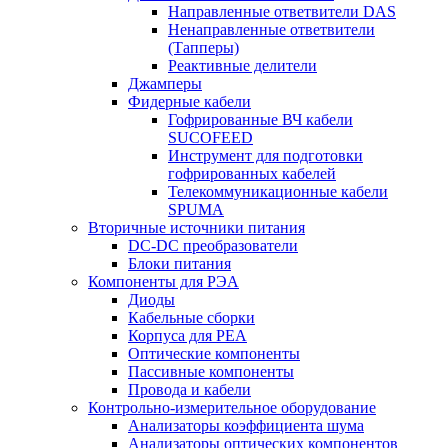
Направленные ответвители DAS
Ненаправленные ответвители
(Тапперы)
Реактивные делители
Джамперы
Фидерные кабели
Гофрированные ВЧ кабели
SUCOFEED
Инструмент для подготовки
гофрированных кабелей
Телекоммуникационные кабели
SPUMA
Вторичные источники питания
DC-DC преобразователи
Блоки питания
Компоненты для РЭА
Диоды
Кабельные сборки
Корпуса для РЕА
Оптические компоненты
Пассивные компоненты
Провода и кабели
Контрольно-измерительное оборудование
Анализаторы коэффициента шума
Анализаторы оптических компонентов