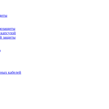
щиты
зозащиты
 капсулой
ой защиты
)
нных кабелей