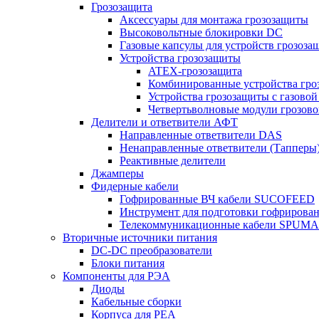
Грозозащита
Аксессуары для монтажа грозозащиты
Высоковольтные блокировки DC
Газовые капсулы для устройств грозоза
Устройства грозозащиты
ATEX-грозозащита
Комбинированные устройства гро
Устройства грозозащиты с газовой
Четвертьволновые модули грозов
Делители и ответвители АФТ
Направленные ответвители DAS
Ненаправленные ответвители (Тапперы
Реактивные делители
Джамперы
Фидерные кабели
Гофрированные ВЧ кабели SUCOFEED
Инструмент для подготовки гофрирова
Телекоммуникационные кабели SPUMA
Вторичные источники питания
DC-DC преобразователи
Блоки питания
Компоненты для РЭА
Диоды
Кабельные сборки
Корпуса для РЕА