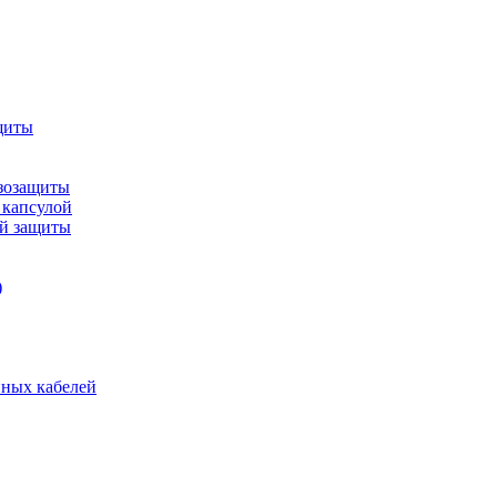
щиты
зозащиты
 капсулой
ой защиты
)
нных кабелей