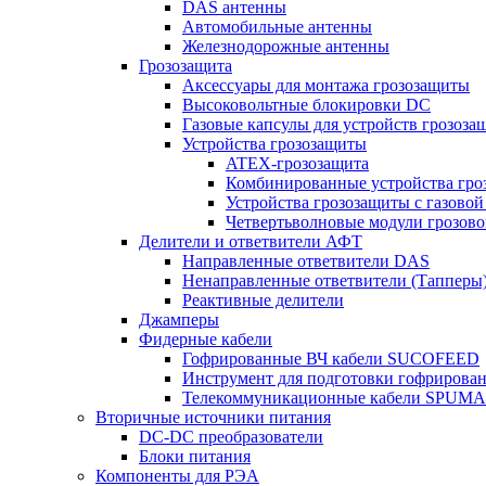
DAS антенны
Автомобильные антенны
Железнодорожные антенны
Грозозащита
Аксессуары для монтажа грозозащиты
Высоковольтные блокировки DC
Газовые капсулы для устройств грозоза
Устройства грозозащиты
ATEX-грозозащита
Комбинированные устройства гро
Устройства грозозащиты с газовой
Четвертьволновые модули грозов
Делители и ответвители АФТ
Направленные ответвители DAS
Ненаправленные ответвители (Тапперы
Реактивные делители
Джамперы
Фидерные кабели
Гофрированные ВЧ кабели SUCOFEED
Инструмент для подготовки гофрирова
Телекоммуникационные кабели SPUMA
Вторичные источники питания
DC-DC преобразователи
Блоки питания
Компоненты для РЭА