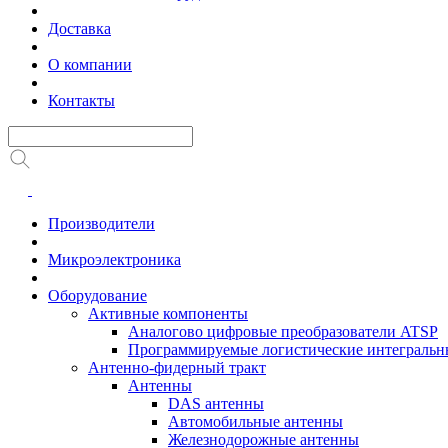
Доставка
О компании
Контакты
Производители
Микроэлектроника
Оборудование
Активные компоненты
Аналогово цифровые преобразователи ATSP
Программируемые логистические интеграль
Антенно-фидерный тракт
Антенны
DAS антенны
Автомобильные антенны
Железнодорожные антенны