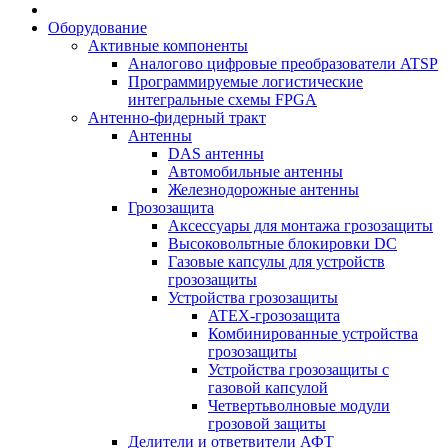
Оборудование
Активные компоненты
Аналогово цифровые преобразователи ATSP
Программируемые логистические
интегральные схемы FPGA
Антенно-фидерный тракт
Антенны
DAS антенны
Автомобильные антенны
Железнодорожные антенны
Грозозащита
Аксессуары для монтажа грозозащиты
Высоковольтные блокировки DC
Газовые капсулы для устройств
грозозащиты
Устройства грозозащиты
ATEX-грозозащита
Комбинированные устройства
грозозащиты
Устройства грозозащиты с
газовой капсулой
Четвертьволновые модули
грозовой защиты
Делители и ответвители АФТ