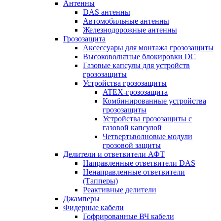
Антенны
DAS антенны
Автомобильные антенны
Железнодорожные антенны
Грозозащита
Аксессуары для монтажа грозозащиты
Высоковольтные блокировки DC
Газовые капсулы для устройств
грозозащиты
Устройства грозозащиты
ATEX-грозозащита
Комбинированные устройства
грозозащиты
Устройства грозозащиты с
газовой капсулой
Четвертьволновые модули
грозовой защиты
Делители и ответвители АФТ
Направленные ответвители DAS
Ненаправленные ответвители
(Тапперы)
Реактивные делители
Джамперы
Фидерные кабели
Гофрированные ВЧ кабели