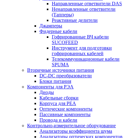
Направленные ответвители DAS
Ненаправленные ответвители
(Тапперы)
Реактивные делители
Джамперы
Фидерные кабели
Гофрированные ВЧ кабели
SUCOFEED
Инструмент для подготовки
гофрированных кабелей
Телекоммуникационные кабели
SPUMA
Вторичные источники питания
DC-DC преобразователи
Блоки питания
Компоненты для РЭА
Диоды
Кабельные сборки
Корпуса для РЕА
Оптические компоненты
Пассивные компоненты
Провода и кабели
Контрольно-измерительное оборудование
Анализаторы коэффициента шума
Анализаторы оптических компонентов