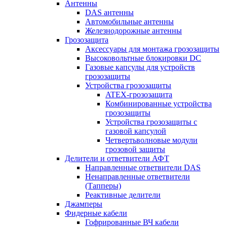
Антенны
DAS антенны
Автомобильные антенны
Железнодорожные антенны
Грозозащита
Аксессуары для монтажа грозозащиты
Высоковольтные блокировки DC
Газовые капсулы для устройств
грозозащиты
Устройства грозозащиты
ATEX-грозозащита
Комбинированные устройства
грозозащиты
Устройства грозозащиты с
газовой капсулой
Четвертьволновые модули
грозовой защиты
Делители и ответвители АФТ
Направленные ответвители DAS
Ненаправленные ответвители
(Тапперы)
Реактивные делители
Джамперы
Фидерные кабели
Гофрированные ВЧ кабели