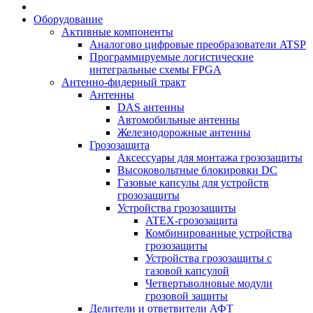
Оборудование
Активные компоненты
Аналогово цифровые преобразователи ATSP
Программируемые логистические
интегральные схемы FPGA
Антенно-фидерный тракт
Антенны
DAS антенны
Автомобильные антенны
Железнодорожные антенны
Грозозащита
Аксессуары для монтажа грозозащиты
Высоковольтные блокировки DC
Газовые капсулы для устройств
грозозащиты
Устройства грозозащиты
ATEX-грозозащита
Комбинированные устройства
грозозащиты
Устройства грозозащиты с
газовой капсулой
Четвертьволновые модули
грозовой защиты
Делители и ответвители АФТ