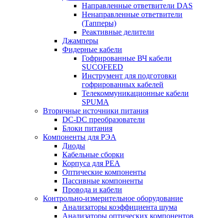
Направленные ответвители DAS
Ненаправленные ответвители
(Тапперы)
Реактивные делители
Джамперы
Фидерные кабели
Гофрированные ВЧ кабели
SUCOFEED
Инструмент для подготовки
гофрированных кабелей
Телекоммуникационные кабели
SPUMA
Вторичные источники питания
DC-DC преобразователи
Блоки питания
Компоненты для РЭА
Диоды
Кабельные сборки
Корпуса для РЕА
Оптические компоненты
Пассивные компоненты
Провода и кабели
Контрольно-измерительное оборудование
Анализаторы коэффициента шума
Анализаторы оптических компонентов