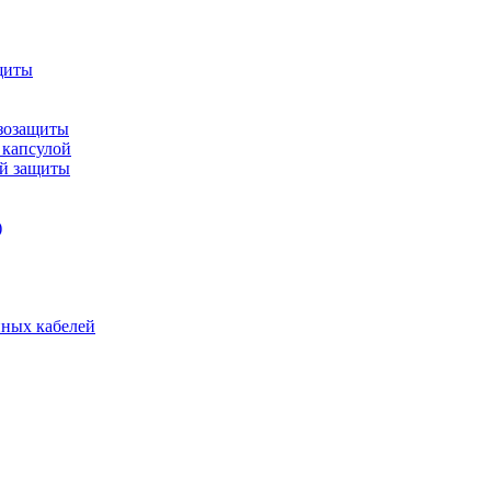
щиты
зозащиты
 капсулой
ой защиты
)
нных кабелей