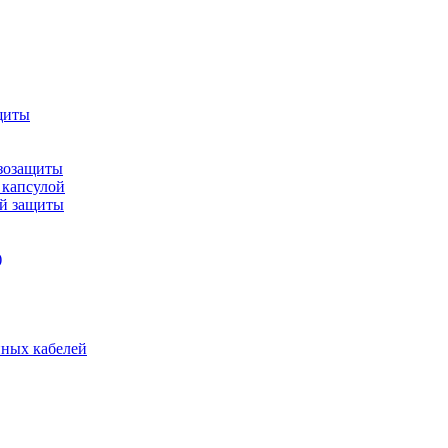
щиты
зозащиты
 капсулой
ой защиты
)
нных кабелей