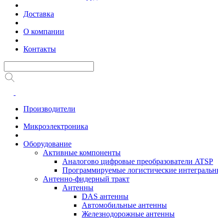
Доставка
О компании
Контакты
Производители
Микроэлектроника
Оборудование
Активные компоненты
Аналогово цифровые преобразователи ATSP
Программируемые логистические интеграль
Антенно-фидерный тракт
Антенны
DAS антенны
Автомобильные антенны
Железнодорожные антенны