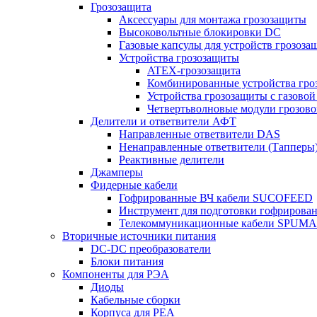
Грозозащита
Аксессуары для монтажа грозозащиты
Высоковольтные блокировки DC
Газовые капсулы для устройств грозоза
Устройства грозозащиты
ATEX-грозозащита
Комбинированные устройства гро
Устройства грозозащиты с газовой
Четвертьволновые модули грозов
Делители и ответвители АФТ
Направленные ответвители DAS
Ненаправленные ответвители (Тапперы
Реактивные делители
Джамперы
Фидерные кабели
Гофрированные ВЧ кабели SUCOFEED
Инструмент для подготовки гофрирова
Телекоммуникационные кабели SPUMA
Вторичные источники питания
DC-DC преобразователи
Блоки питания
Компоненты для РЭА
Диоды
Кабельные сборки
Корпуса для РЕА