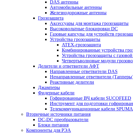
DAS антенны
Автомобильные антенны
Железнодорожные антенны
Грозозащита
Аксессуары для монтажа грозозащиты
Высоковольтные блокировки DC
Газовые капсулы для устройств грозоза
Устройства грозозащиты
ATEX-грозозащита
Комбинированные устройства гро
Устройства грозозащиты с газовой
Четвертьволновые модули грозов
Делители и ответвители АФТ
Направленные ответвители DAS
Ненаправленные ответвители (Тапперы
Реактивные делители
Джамперы
Фидерные кабели
Гофрированные ВЧ кабели SUCOFEED
Инструмент для подготовки гофрирова
Телекоммуникационные кабели SPUMA
Вторичные источники питания
DC-DC преобразователи
Блоки питания
Компоненты для РЭА