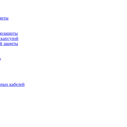
щиты
зозащиты
 капсулой
ой защиты
)
нных кабелей