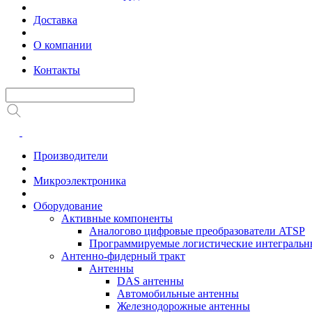
Доставка
О компании
Контакты
Производители
Микроэлектроника
Оборудование
Активные компоненты
Аналогово цифровые преобразователи ATSP
Программируемые логистические интеграль
Антенно-фидерный тракт
Антенны
DAS антенны
Автомобильные антенны
Железнодорожные антенны