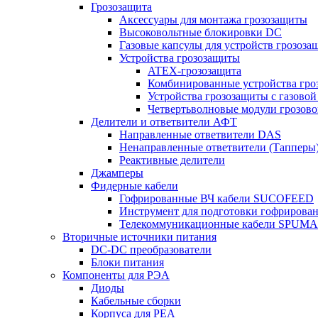
Грозозащита
Аксессуары для монтажа грозозащиты
Высоковольтные блокировки DC
Газовые капсулы для устройств грозоза
Устройства грозозащиты
ATEX-грозозащита
Комбинированные устройства гро
Устройства грозозащиты с газовой
Четвертьволновые модули грозов
Делители и ответвители АФТ
Направленные ответвители DAS
Ненаправленные ответвители (Тапперы
Реактивные делители
Джамперы
Фидерные кабели
Гофрированные ВЧ кабели SUCOFEED
Инструмент для подготовки гофрирова
Телекоммуникационные кабели SPUMA
Вторичные источники питания
DC-DC преобразователи
Блоки питания
Компоненты для РЭА
Диоды
Кабельные сборки
Корпуса для РЕА