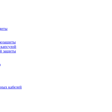
щиты
зозащиты
 капсулой
ой защиты
)
нных кабелей