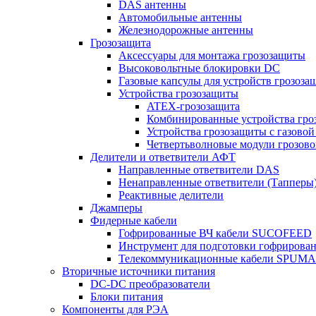
DAS антенны
Автомобильные антенны
Железнодорожные антенны
Грозозащита
Аксессуары для монтажа грозозащиты
Высоковольтные блокировки DC
Газовые капсулы для устройств грозоза
Устройства грозозащиты
ATEX-грозозащита
Комбинированные устройства гро
Устройства грозозащиты с газовой
Четвертьволновые модули грозов
Делители и ответвители АФТ
Направленные ответвители DAS
Ненаправленные ответвители (Тапперы
Реактивные делители
Джамперы
Фидерные кабели
Гофрированные ВЧ кабели SUCOFEED
Инструмент для подготовки гофрирова
Телекоммуникационные кабели SPUMA
Вторичные источники питания
DC-DC преобразователи
Блоки питания
Компоненты для РЭА