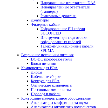
Направленные ответвители DAS
Ненаправленные ответвители
(Тапперы)
Реактивные делители
Джамперы
Фидерные кабели
Гофрированные ВЧ кабели
SUCOFEED
Инструмент для подготовки
гофрированных кабелей
Телекоммуникационные кабели
SPUMA
Вторичные источники питания
DC-DC преобразователи
Блоки питания
Компоненты для РЭА
Диоды
Кабельные сборки
Корпуса для РЕА
Оптические компоненты
Пассивные компоненты
Провода и кабели
Контрольно-измерительное оборудование
Анализаторы коэффициента шума
Анализаторы оптических компонентов