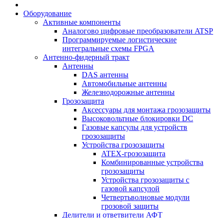
Оборудование
Активные компоненты
Аналогово цифровые преобразователи ATSP
Программируемые логистические
интегральные схемы FPGA
Антенно-фидерный тракт
Антенны
DAS антенны
Автомобильные антенны
Железнодорожные антенны
Грозозащита
Аксессуары для монтажа грозозащиты
Высоковольтные блокировки DC
Газовые капсулы для устройств
грозозащиты
Устройства грозозащиты
ATEX-грозозащита
Комбинированные устройства
грозозащиты
Устройства грозозащиты с
газовой капсулой
Четвертьволновые модули
грозовой защиты
Делители и ответвители АФТ