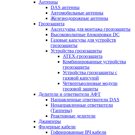
Антенны
DAS антенны
Автомобильные антенны
Железнодорожные антенны
Грозозащита
Аксессуары для монтажа грозозащиты
Высоковольтные блокировки DC
Газовые капсулы для устройств
грозозащиты
Устройства грозозащиты
ATEX-грозозащита
Комбинированные устройства
грозозащиты
Устройства грозозащиты с
газовой капсулой
Четвертьволновые модули
грозовой защиты
Делители и ответвители АФТ
Направленные ответвители DAS
Ненаправленные ответвители
(Тапперы)
Реактивные делители
Джамперы
Фидерные кабели
Гофрированные ВЧ кабели