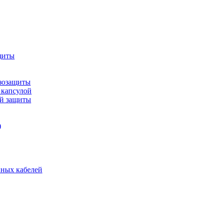
щиты
зозащиты
 капсулой
ой защиты
)
нных кабелей