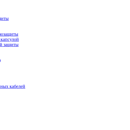
щиты
зозащиты
 капсулой
ой защиты
)
нных кабелей