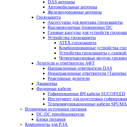
DAS антенны
Автомобильные антенны
Железнодорожные антенны
Грозозащита
Аксессуары для монтажа грозозащиты
Высоковольтные блокировки DC
Газовые капсулы для устройств грозоза
Устройства грозозащиты
ATEX-грозозащита
Комбинированные устройства гро
Устройства грозозащиты с газовой
Четвертьволновые модули грозов
Делители и ответвители АФТ
Направленные ответвители DAS
Ненаправленные ответвители (Тапперы
Реактивные делители
Джамперы
Фидерные кабели
Гофрированные ВЧ кабели SUCOFEED
Инструмент для подготовки гофрирова
Телекоммуникационные кабели SPUMA
Вторичные источники питания
DC-DC преобразователи
Блоки питания
Компоненты для РЭА