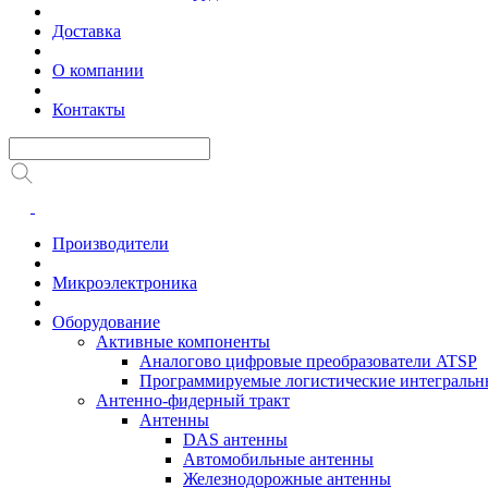
Доставка
О компании
Контакты
Производители
Микроэлектроника
Оборудование
Активные компоненты
Аналогово цифровые преобразователи ATSP
Программируемые логистические интеграль
Антенно-фидерный тракт
Антенны
DAS антенны
Автомобильные антенны
Железнодорожные антенны