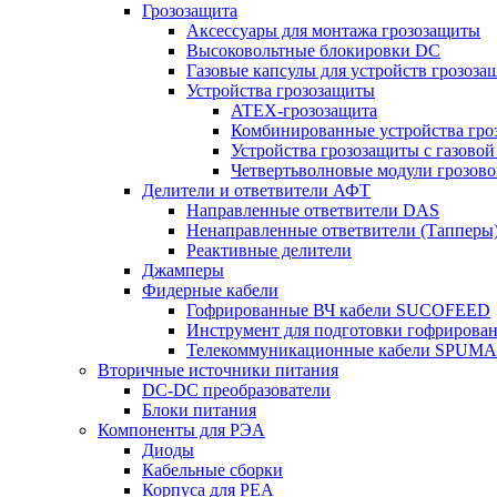
Грозозащита
Аксессуары для монтажа грозозащиты
Высоковольтные блокировки DC
Газовые капсулы для устройств грозоза
Устройства грозозащиты
ATEX-грозозащита
Комбинированные устройства гро
Устройства грозозащиты с газовой
Четвертьволновые модули грозов
Делители и ответвители АФТ
Направленные ответвители DAS
Ненаправленные ответвители (Тапперы
Реактивные делители
Джамперы
Фидерные кабели
Гофрированные ВЧ кабели SUCOFEED
Инструмент для подготовки гофрирова
Телекоммуникационные кабели SPUMA
Вторичные источники питания
DC-DC преобразователи
Блоки питания
Компоненты для РЭА
Диоды
Кабельные сборки
Корпуса для РЕА