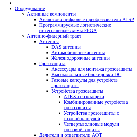
Оборудование
Активные компоненты
Аналогово цифровые преобразователи ATSP
Программируемые логистические
интегральные схемы FPGA
Антенно-фидерный тракт
Антенны
DAS антенны
Автомобильные антенны
Железнодорожные антенны
Грозозащита
Аксессуары для монтажа грозозащиты
Высоковольтные блокировки DC
Газовые капсулы для устройств
грозозащиты
Устройства грозозащиты
ATEX-грозозащита
Комбинированные устройства
грозозащиты
Устройства грозозащиты с
газовой капсулой
Четвертьволновые модули
грозовой защиты
Делители и ответвители АФТ