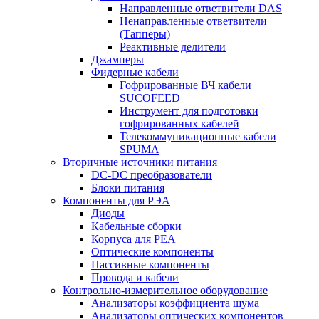
Направленные ответвители DAS
Ненаправленные ответвители
(Тапперы)
Реактивные делители
Джамперы
Фидерные кабели
Гофрированные ВЧ кабели
SUCOFEED
Инструмент для подготовки
гофрированных кабелей
Телекоммуникационные кабели
SPUMA
Вторичные источники питания
DC-DC преобразователи
Блоки питания
Компоненты для РЭА
Диоды
Кабельные сборки
Корпуса для РЕА
Оптические компоненты
Пассивные компоненты
Провода и кабели
Контрольно-измерительное оборудование
Анализаторы коэффициента шума
Анализаторы оптических компонентов