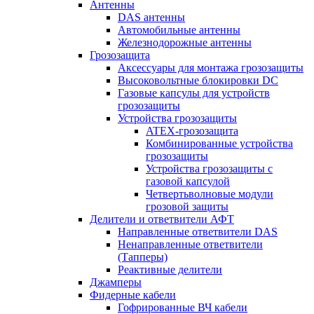
Антенны
DAS антенны
Автомобильные антенны
Железнодорожные антенны
Грозозащита
Аксессуары для монтажа грозозащиты
Высоковольтные блокировки DC
Газовые капсулы для устройств
грозозащиты
Устройства грозозащиты
ATEX-грозозащита
Комбинированные устройства
грозозащиты
Устройства грозозащиты с
газовой капсулой
Четвертьволновые модули
грозовой защиты
Делители и ответвители АФТ
Направленные ответвители DAS
Ненаправленные ответвители
(Тапперы)
Реактивные делители
Джамперы
Фидерные кабели
Гофрированные ВЧ кабели