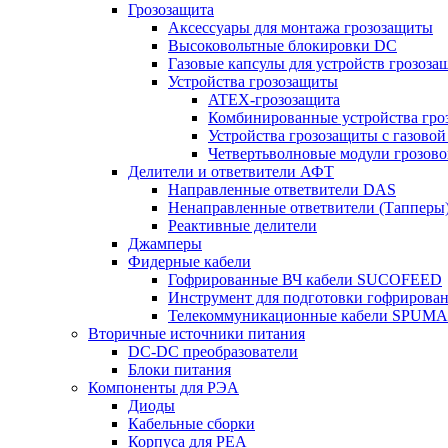
Грозозащита
Аксессуары для монтажа грозозащиты
Высоковольтные блокировки DC
Газовые капсулы для устройств грозоза
Устройства грозозащиты
ATEX-грозозащита
Комбинированные устройства гро
Устройства грозозащиты с газовой
Четвертьволновые модули грозов
Делители и ответвители АФТ
Направленные ответвители DAS
Ненаправленные ответвители (Тапперы
Реактивные делители
Джамперы
Фидерные кабели
Гофрированные ВЧ кабели SUCOFEED
Инструмент для подготовки гофрирова
Телекоммуникационные кабели SPUMA
Вторичные источники питания
DC-DC преобразователи
Блоки питания
Компоненты для РЭА
Диоды
Кабельные сборки
Корпуса для РЕА