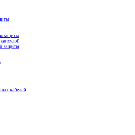
щиты
зозащиты
 капсулой
ой защиты
)
нных кабелей