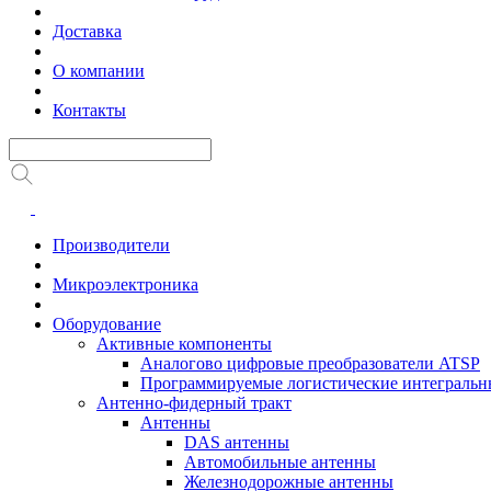
Доставка
О компании
Контакты
Производители
Микроэлектроника
Оборудование
Активные компоненты
Аналогово цифровые преобразователи ATSP
Программируемые логистические интеграль
Антенно-фидерный тракт
Антенны
DAS антенны
Автомобильные антенны
Железнодорожные антенны