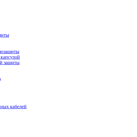
щиты
зозащиты
 капсулой
ой защиты
)
нных кабелей