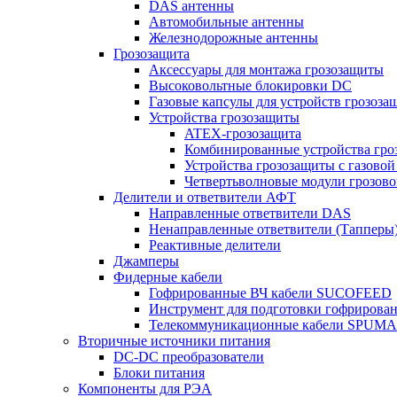
DAS антенны
Автомобильные антенны
Железнодорожные антенны
Грозозащита
Аксессуары для монтажа грозозащиты
Высоковольтные блокировки DC
Газовые капсулы для устройств грозоза
Устройства грозозащиты
ATEX-грозозащита
Комбинированные устройства гро
Устройства грозозащиты с газовой
Четвертьволновые модули грозов
Делители и ответвители АФТ
Направленные ответвители DAS
Ненаправленные ответвители (Тапперы
Реактивные делители
Джамперы
Фидерные кабели
Гофрированные ВЧ кабели SUCOFEED
Инструмент для подготовки гофрирова
Телекоммуникационные кабели SPUMA
Вторичные источники питания
DC-DC преобразователи
Блоки питания
Компоненты для РЭА