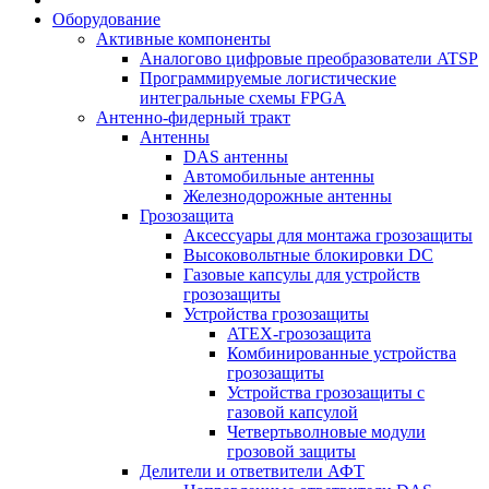
Оборудование
Активные компоненты
Аналогово цифровые преобразователи ATSP
Программируемые логистические
интегральные схемы FPGA
Антенно-фидерный тракт
Антенны
DAS антенны
Автомобильные антенны
Железнодорожные антенны
Грозозащита
Аксессуары для монтажа грозозащиты
Высоковольтные блокировки DC
Газовые капсулы для устройств
грозозащиты
Устройства грозозащиты
ATEX-грозозащита
Комбинированные устройства
грозозащиты
Устройства грозозащиты с
газовой капсулой
Четвертьволновые модули
грозовой защиты
Делители и ответвители АФТ