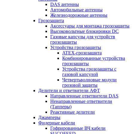
DAS антенны
Автомобильные антенны
Железнодорожные антенны
Грозозащита
Аксессуары для монтажа грозозащиты
Высоковольтные блокировки DC
Газовые капсулы для устройств
грозозащиты
Устройства грозозащиты
ATEX-грозозащита
Комбинированные устройства
грозозащиты
Устройства грозозащиты с
газовой капсулой
Четвертьволновые модули
грозовой защиты
Делители и ответвители АФТ
Направленные ответвители DAS
Ненаправленные ответвители
(Тапперы)
Реактивные делители
Джамперы
Фидерные кабели
Гофрированные ВЧ кабели
SUCOFEED