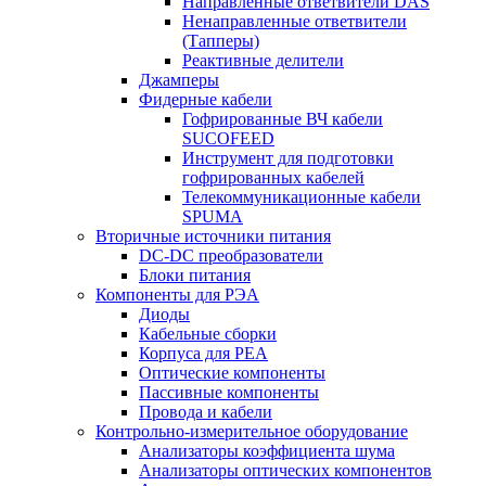
Направленные ответвители DAS
Ненаправленные ответвители
(Тапперы)
Реактивные делители
Джамперы
Фидерные кабели
Гофрированные ВЧ кабели
SUCOFEED
Инструмент для подготовки
гофрированных кабелей
Телекоммуникационные кабели
SPUMA
Вторичные источники питания
DC-DC преобразователи
Блоки питания
Компоненты для РЭА
Диоды
Кабельные сборки
Корпуса для РЕА
Оптические компоненты
Пассивные компоненты
Провода и кабели
Контрольно-измерительное оборудование
Анализаторы коэффициента шума
Анализаторы оптических компонентов