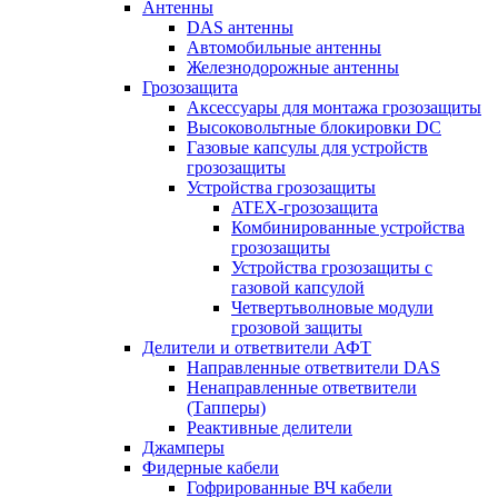
Антенны
DAS антенны
Автомобильные антенны
Железнодорожные антенны
Грозозащита
Аксессуары для монтажа грозозащиты
Высоковольтные блокировки DC
Газовые капсулы для устройств
грозозащиты
Устройства грозозащиты
ATEX-грозозащита
Комбинированные устройства
грозозащиты
Устройства грозозащиты с
газовой капсулой
Четвертьволновые модули
грозовой защиты
Делители и ответвители АФТ
Направленные ответвители DAS
Ненаправленные ответвители
(Тапперы)
Реактивные делители
Джамперы
Фидерные кабели
Гофрированные ВЧ кабели