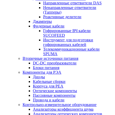
Направленные ответвители DAS
Ненаправленные ответвители
(Тапперы)
Реактивные делители
Джамперы
Фидерные кабели
Гофрированные ВЧ кабели
SUCOFEED
Инструмент для подготовки
гофрированных кабелей
Телекоммуникационные кабели
SPUMA
Вторичные источники питания
DC-DC преобразователи
Блоки питания
Компоненты для РЭА
Диоды
Кабельные сборки
Корпуса для РЕА
Оптические компоненты
Пассивные компоненты
Провода и кабели
Контрольно-измерительное оборудование
Анализаторы коэффициента шума
Анализаторы оптических компонентов