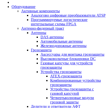
Оборудование
Активные компоненты
Аналогово цифровые преобразователи ATSP
Программируемые логистические
интегральные схемы FPGA
Антенно-фидерный тракт
Антенны
DAS антенны
Автомобильные антенны
Железнодорожные антенны
Грозозащита
Аксессуары для монтажа грозозащиты
Высоковольтные блокировки DC
Газовые капсулы для устройств
грозозащиты
Устройства грозозащиты
ATEX-грозозащита
Комбинированные устройства
грозозащиты
Устройства грозозащиты с
газовой капсулой
Четвертьволновые модули
грозовой защиты
Делители и ответвители АФТ