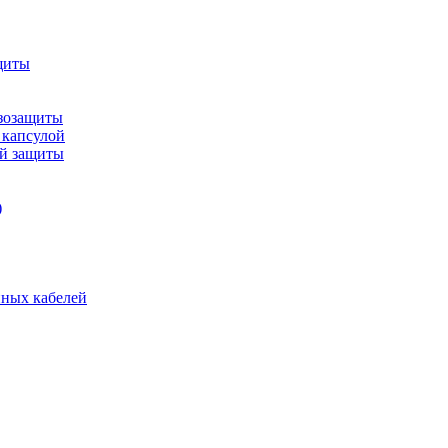
щиты
зозащиты
 капсулой
ой защиты
)
нных кабелей