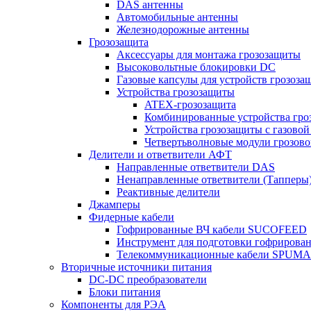
DAS антенны
Автомобильные антенны
Железнодорожные антенны
Грозозащита
Аксессуары для монтажа грозозащиты
Высоковольтные блокировки DC
Газовые капсулы для устройств грозоза
Устройства грозозащиты
ATEX-грозозащита
Комбинированные устройства гро
Устройства грозозащиты с газовой
Четвертьволновые модули грозов
Делители и ответвители АФТ
Направленные ответвители DAS
Ненаправленные ответвители (Тапперы
Реактивные делители
Джамперы
Фидерные кабели
Гофрированные ВЧ кабели SUCOFEED
Инструмент для подготовки гофрирова
Телекоммуникационные кабели SPUMA
Вторичные источники питания
DC-DC преобразователи
Блоки питания
Компоненты для РЭА