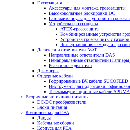
Грозозащита
Аксессуары для монтажа грозозащиты
Высоковольтные блокировки DC
Газовые капсулы для устройств грозоза
Устройства грозозащиты
ATEX-грозозащита
Комбинированные устройства гро
Устройства грозозащиты с газовой
Четвертьволновые модули грозов
Делители и ответвители АФТ
Направленные ответвители DAS
Ненаправленные ответвители (Тапперы
Реактивные делители
Джамперы
Фидерные кабели
Гофрированные ВЧ кабели SUCOFEED
Инструмент для подготовки гофрирова
Телекоммуникационные кабели SPUMA
Вторичные источники питания
DC-DC преобразователи
Блоки питания
Компоненты для РЭА
Диоды
Кабельные сборки
Корпуса для РЕА