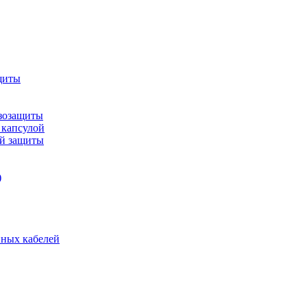
щиты
зозащиты
 капсулой
ой защиты
)
нных кабелей