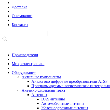
Доставка
О компании
Контакты
Производители
Микроэлектроника
Оборудование
Активные компоненты
Аналогово цифровые преобразователи ATSP
Программируемые логистические интеграль
Антенно-фидерный тракт
Антенны
DAS антенны
Автомобильные антенны
Железнодорожные антенны