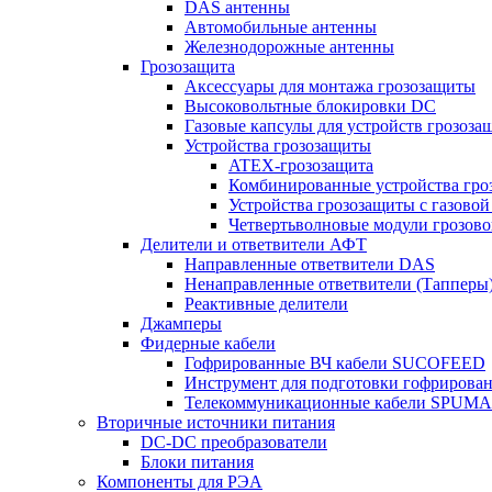
DAS антенны
Автомобильные антенны
Железнодорожные антенны
Грозозащита
Аксессуары для монтажа грозозащиты
Высоковольтные блокировки DC
Газовые капсулы для устройств грозоза
Устройства грозозащиты
ATEX-грозозащита
Комбинированные устройства гро
Устройства грозозащиты с газовой
Четвертьволновые модули грозов
Делители и ответвители АФТ
Направленные ответвители DAS
Ненаправленные ответвители (Тапперы
Реактивные делители
Джамперы
Фидерные кабели
Гофрированные ВЧ кабели SUCOFEED
Инструмент для подготовки гофрирова
Телекоммуникационные кабели SPUMA
Вторичные источники питания
DC-DC преобразователи
Блоки питания
Компоненты для РЭА