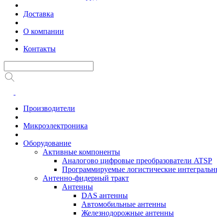
Доставка
О компании
Контакты
Производители
Микроэлектроника
Оборудование
Активные компоненты
Аналогово цифровые преобразователи ATSP
Программируемые логистические интеграль
Антенно-фидерный тракт
Антенны
DAS антенны
Автомобильные антенны
Железнодорожные антенны