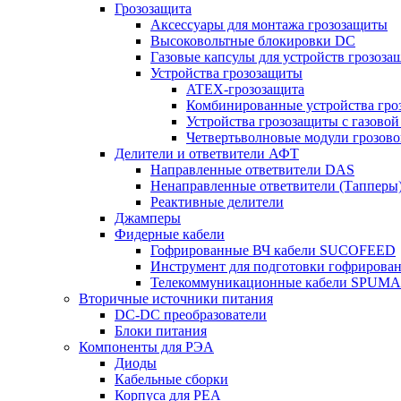
Грозозащита
Аксессуары для монтажа грозозащиты
Высоковольтные блокировки DC
Газовые капсулы для устройств грозоза
Устройства грозозащиты
ATEX-грозозащита
Комбинированные устройства гро
Устройства грозозащиты с газовой
Четвертьволновые модули грозов
Делители и ответвители АФТ
Направленные ответвители DAS
Ненаправленные ответвители (Тапперы
Реактивные делители
Джамперы
Фидерные кабели
Гофрированные ВЧ кабели SUCOFEED
Инструмент для подготовки гофрирова
Телекоммуникационные кабели SPUMA
Вторичные источники питания
DC-DC преобразователи
Блоки питания
Компоненты для РЭА
Диоды
Кабельные сборки
Корпуса для РЕА