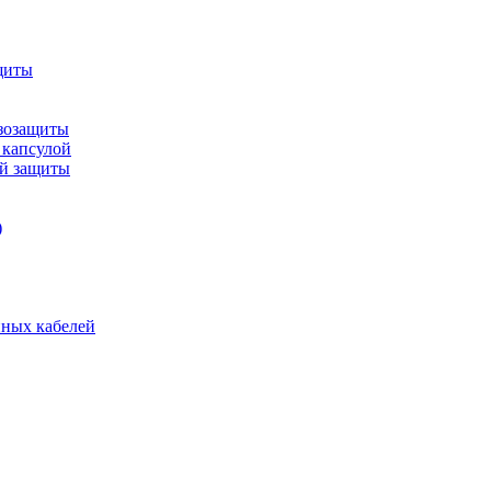
щиты
зозащиты
 капсулой
ой защиты
)
нных кабелей