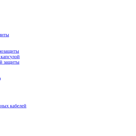
щиты
зозащиты
 капсулой
ой защиты
)
нных кабелей