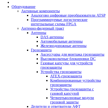
Оборудование
Активные компоненты
Аналогово цифровые преобразователи ATSP
Программируемые логистические
интегральные схемы FPGA
Антенно-фидерный тракт
Антенны
DAS антенны
Автомобильные антенны
Железнодорожные антенны
Грозозащита
Аксессуары для монтажа грозозащиты
Высоковольтные блокировки DC
Газовые капсулы для устройств
грозозащиты
Устройства грозозащиты
ATEX-грозозащита
Комбинированные устройства
грозозащиты
Устройства грозозащиты с
газовой капсулой
Четвертьволновые модули
грозовой защиты
Делители и ответвители АФТ