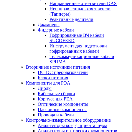
Направленные ответвители DAS
Ненаправленные ответвители
(Тапперы)
Реактивные делители
Джамперы
Фидерные кабели
Гофрированные ВЧ кабели
SUCOFEED
Инструмент для подготовки
гофрированных кабелей
Телекоммуникационные кабели
SPUMA
Вторичные источники питания
DC-DC преобразователи
Блоки питания
Компоненты для РЭА
Диоды
Кабельные сборки
Корпуса для РЕА
Оптические компоненты
Пассивные компоненты
Провода и кабели
Контрольно-измерительное оборудование
Анализаторы коэффициента шума
Анализаторы оптических компонентов