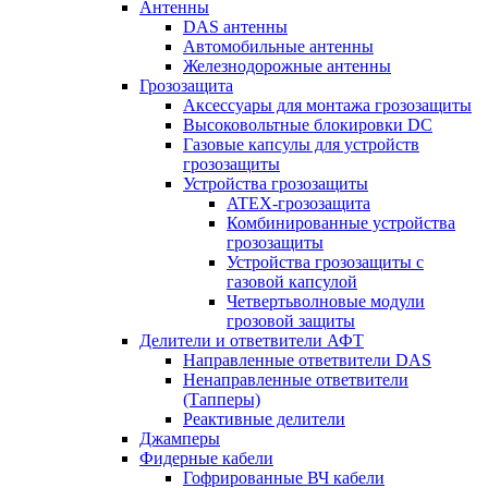
Антенны
DAS антенны
Автомобильные антенны
Железнодорожные антенны
Грозозащита
Аксессуары для монтажа грозозащиты
Высоковольтные блокировки DC
Газовые капсулы для устройств
грозозащиты
Устройства грозозащиты
ATEX-грозозащита
Комбинированные устройства
грозозащиты
Устройства грозозащиты с
газовой капсулой
Четвертьволновые модули
грозовой защиты
Делители и ответвители АФТ
Направленные ответвители DAS
Ненаправленные ответвители
(Тапперы)
Реактивные делители
Джамперы
Фидерные кабели
Гофрированные ВЧ кабели