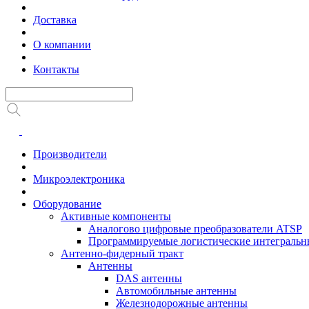
Доставка
О компании
Контакты
Производители
Микроэлектроника
Оборудование
Активные компоненты
Аналогово цифровые преобразователи ATSP
Программируемые логистические интеграль
Антенно-фидерный тракт
Антенны
DAS антенны
Автомобильные антенны
Железнодорожные антенны