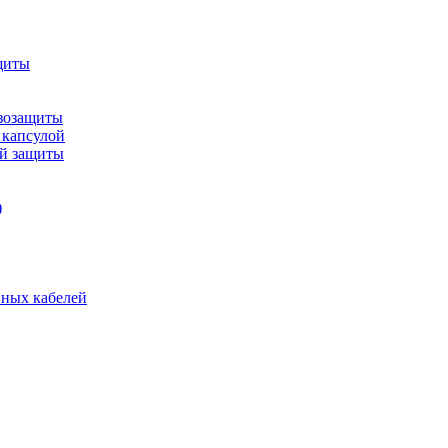
щиты
зозащиты
 капсулой
ой защиты
)
нных кабелей