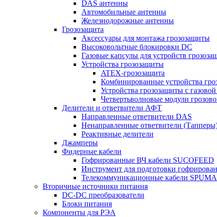
DAS антенны
Автомобильные антенны
Железнодорожные антенны
Грозозащита
Аксессуары для монтажа грозозащиты
Высоковольтные блокировки DC
Газовые капсулы для устройств грозоза
Устройства грозозащиты
ATEX-грозозащита
Комбинированные устройства гро
Устройства грозозащиты с газовой
Четвертьволновые модули грозов
Делители и ответвители АФТ
Направленные ответвители DAS
Ненаправленные ответвители (Тапперы
Реактивные делители
Джамперы
Фидерные кабели
Гофрированные ВЧ кабели SUCOFEED
Инструмент для подготовки гофрирова
Телекоммуникационные кабели SPUMA
Вторичные источники питания
DC-DC преобразователи
Блоки питания
Компоненты для РЭА