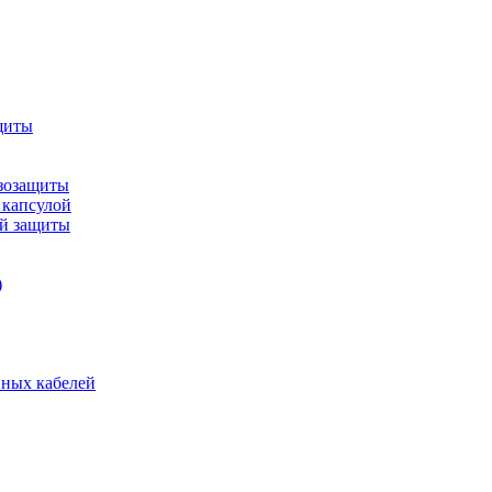
щиты
зозащиты
 капсулой
ой защиты
)
нных кабелей