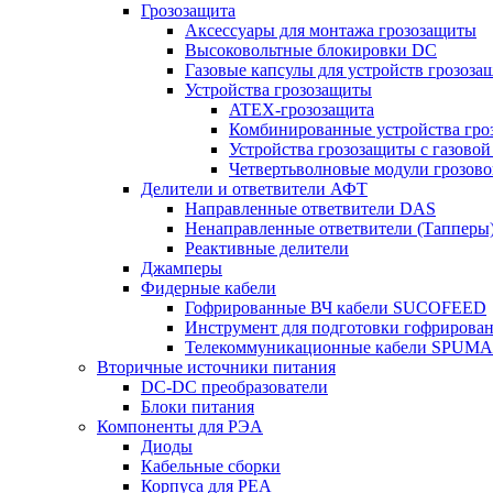
Грозозащита
Аксессуары для монтажа грозозащиты
Высоковольтные блокировки DC
Газовые капсулы для устройств грозоза
Устройства грозозащиты
ATEX-грозозащита
Комбинированные устройства гро
Устройства грозозащиты с газовой
Четвертьволновые модули грозов
Делители и ответвители АФТ
Направленные ответвители DAS
Ненаправленные ответвители (Тапперы
Реактивные делители
Джамперы
Фидерные кабели
Гофрированные ВЧ кабели SUCOFEED
Инструмент для подготовки гофрирова
Телекоммуникационные кабели SPUMA
Вторичные источники питания
DC-DC преобразователи
Блоки питания
Компоненты для РЭА
Диоды
Кабельные сборки
Корпуса для РЕА